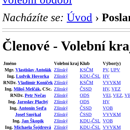
Nacházíte se:
Úvod
›
Posla
Členové - Volební kra
Jméno
Volební kraj
Klub
Výbor(y)
Mgr.
Vlastislav Antolák
Zlínský
KSČM
PV
,
UPV
Ing.
Ludvík Hovorka
Zlínský
KDU-ČSL
HV
RNDr.
Vladimír Koníček
Zlínský
KSČM
VVVKM
Ing.
Miloš Melčák
, CSc.
Zlínský
ČSSD
HV
,
VEZ
RNDr.
Petr Nečas
Zlínský
ODS
VEI
,
VEZ
,
V
Ing.
Jaroslav Plachý
Zlínský
ODS
HV
Ing.
Antonín Seďa
Zlínský
ČSSD
VOB
Josef Smýkal
Zlínský
ČSSD
VVVKM
Ing.
Jan Škopík
Zlínský
KDU-ČSL
VOB
Ing.
Michaela Šojdrová
Zlínský
KDU-ČSL
VVVKM