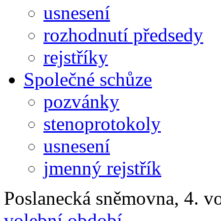
usnesení
rozhodnutí předsedy
rejstříky
Společné schůze
pozvánky
stenoprotokoly
usnesení
jmenný rejstřík
Poslanecká sněmovna, 4. v
volební období