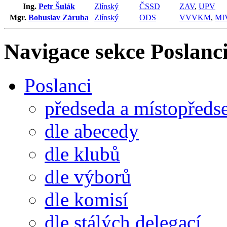
Ing.
Petr Šulák
Zlínský
ČSSD
ZAV
,
UPV
Mgr.
Bohuslav Záruba
Zlínský
ODS
VVVKM
,
MI
Navigace sekce
Poslanci
Poslanci
předseda a místopředs
dle abecedy
dle klubů
dle výborů
dle komisí
dle stálých delegací