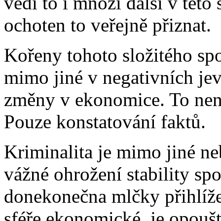
vědí to i mnozí další v tét
ochoten to veřejně přiznat.
Kořeny tohoto složitého spo
mimo jiné v negativních jev
změny v ekonomice. To není
Pouze konstatování faktů.
Kriminalita je mimo jiné ne
vážné ohrožení stability sp
donekonečna mlčky přihlížet,
sféře ekonomické, je opouští