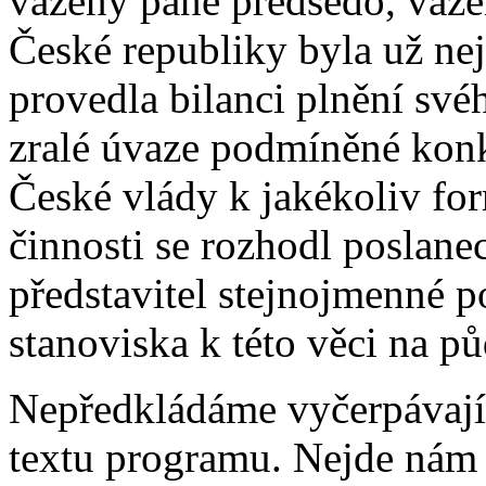
vážený pane předsedo, váže
České republiky byla už ne
provedla bilanci plnění sv
zralé úvaze podmíněné konk
České vlády k jakékoliv for
činnosti se rozhodl poslan
představitel stejnojmenné po
stanoviska k této věci na 
Nepředkládáme vyčerpávajíc
textu programu. Nejde nám