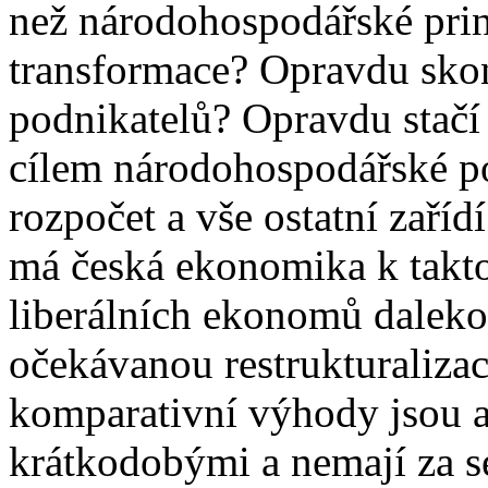
než národohospodářské prin
transformace? Opravdu skonč
podnikatelů? Opravdu stačí ř
cílem národohospodářské po
rozpočet a vše ostatní zaříd
má česká ekonomika k takt
liberálních ekonomů daleko.
očekávanou restrukturaliza
komparativní výhody jsou a
krátkodobými a nemají za s