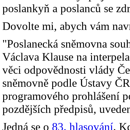
poslankyň a poslanců se zdr
Dovolte mi, abych vám navr
"Poslanecká sněmovna souh
Václava Klause na interpel
věci odpovědnosti vlády Če
sněmovně podle Ústavy ČR 
programového prohlášení po
pozdějších předpisů, uvede
Jedná se o
83. hlasování
. K