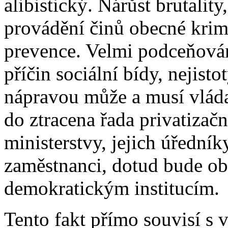
alibistický. Nárůst brutality
provádění činů obecné krimi
prevence. Velmi podceňován
příčin sociální bídy, nejist
nápravou může a musí vláda
do ztracena řada privatizačn
ministerstvy, jejich úředníky
zaměstnanci, dotud bude ob
demokratickým institucím.
Tento fakt přímo souvisí s