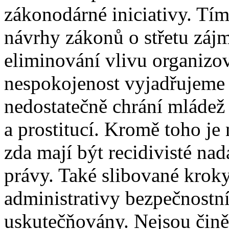
zákonodárné iniciativy. Tí
návrhy zákonů o střetu zájm
eliminování vlivu organizo
nespokojenost vyjadřujeme 
nedostatečně chrání mládež
a prostitucí. Kromě toho je
zda mají být recidivisté n
právy. Také slibované kroky
administrativy bezpečnostní
uskutečňovány. Nejsou činěn