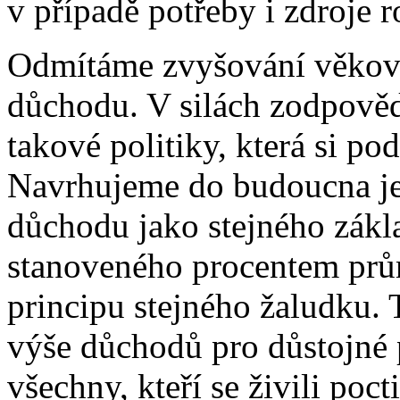
v případě potřeby i zdroje 
Odmítáme zvyšování věkové
důchodu. V silách zodpově
takové politiky, která si p
Navrhujeme do budoucna j
důchodu jako stejného zákl
stanoveného procentem prů
principu stejného žaludku.
výše důchodů pro důstojné 
všechny, kteří se živili poc