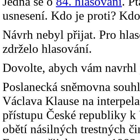
Jedná se o
84. hlasování
. P
usnesení. Kdo je proti? Kdo
Návrh nebyl přijat. Pro hlas
zdrželo hlasování.
Dovolte, abych vám navrhl p
Poslanecká sněmovna souhl
Václava Klause na interpela
přístupu České republiky 
obětí násilných trestných č