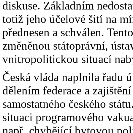
diskuse. Základním nedost
totiž jeho účelové šití na mí
přednesen a schválen. Tento
změněnou státoprávní, ústa
vnitropolitickou situací nab
Česká vláda naplnila řadu 
dělením federace a zajištěn
samostatného českého státu.
situaci programového vaku
např. chybějící bytovou pol