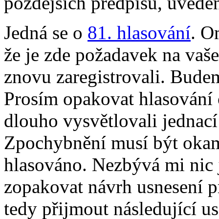
pozdějších předpisů, uvede
Jedná se o
81. hlasování
. O
že je zde požadavek na vaše
znovu zaregistrovali. Budem
Prosím opakovat hlasování 
dlouho vysvětlovali jednací
Zpochybnění musí být okam
hlasováno. Nezbývá mi nic j
zopakovat návrh usnesení 
tedy přijmout následující us