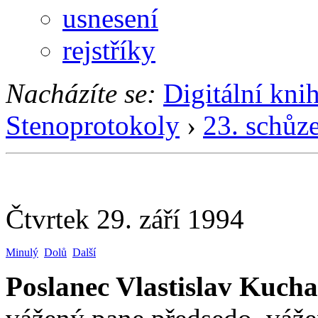
usnesení
rejstříky
Nacházíte se:
Digitální kni
Stenoprotokoly
›
23. schůz
Čtvrtek 29. září 1994
Minulý
Dolů
Další
Poslanec Vlastislav Kuch