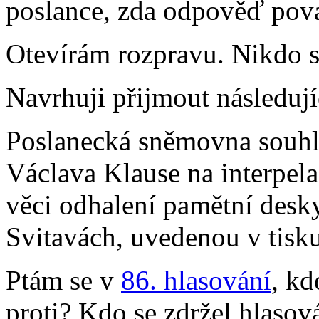
poslance, zda odpověď pova
Otevírám rozpravu. Nikdo se
Navrhuji přijmout následují
Poslanecká sněmovna souhl
Václava Klause na interpel
věci odhalení pamětní desk
Svitavách, uvedenou v tisk
Ptám se v
86. hlasování
, kd
proti? Kdo se zdržel hlasov