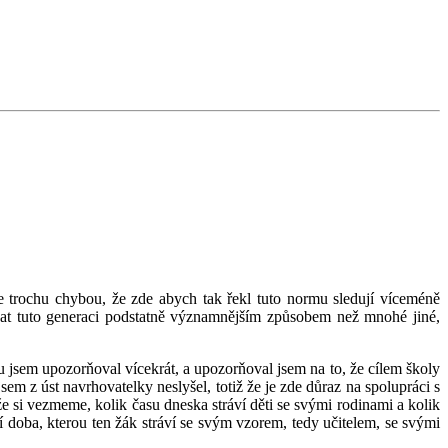
e trochu chybou, že zde abych tak řekl tuto normu sledují víceméně
ňovat tuto generaci podstatně významnějším způsobem než mnohé jiné,
rou jsem upozorňoval vícekrát, a upozorňoval jsem na to, že cílem školy
em z úst navrhovatelky neslyšel, totiž že je zde důraz na spolupráci s
liže si vezmeme, kolik času dneska stráví děti se svými rodinami a kolik
í doba, kterou ten žák stráví se svým vzorem, tedy učitelem, se svými