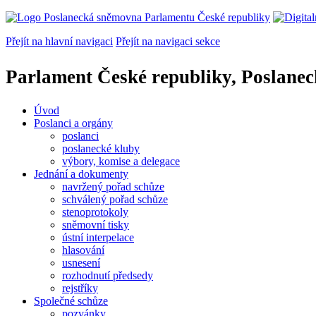
Přejít na hlavní navigaci
Přejít na navigaci sekce
Parlament České republiky, Poslane
Úvod
Poslanci a orgány
poslanci
poslanecké kluby
výbory, komise a delegace
Jednání a dokumenty
navržený pořad schůze
schválený pořad schůze
stenoprotokoly
sněmovní tisky
ústní interpelace
hlasování
usnesení
rozhodnutí předsedy
rejstříky
Společné schůze
pozvánky