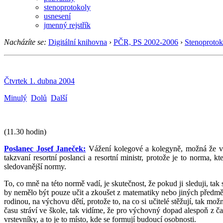
stenoprotokoly
usnesení
jmenný rejstřík
Nacházíte se:
Digitální knihovna
›
PČR, PS 2002-2006
›
Stenoprotok
Čtvrtek 1. dubna 2004
Minulý
Dolů
Další
(11.30 hodin)
Poslanec Josef Janeček:
Vážení kolegové a kolegyně, možná že vás
takzvaní resortní poslanci a resortní ministr, protože je to norma
sledovanější normy.
To, co mně na této normě vadí, je skutečnost, že pokud ji sleduji, tak
by nemělo být pouze učit a zkoušet z matematiky nebo jiných předmětů,
rodinou, na výchovu dětí, protože to, na co si učitelé stěžují, tak mož
času stráví ve škole, tak vidíme, že pro výchovný dopad alespoň z ča
vrstevníky, a to je to místo, kde se formují budoucí osobnosti.