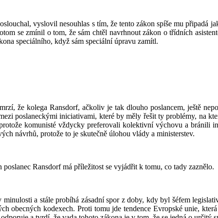
oslouchal, vyslovil nesouhlas s tím, že tento zákon spíše mu připadá ja
potom se zmínil o tom, že sám chtěl navrhnout zákon o třídních asisten
ona speciálního, když sám speciální úpravu zamítl.
zí, že kolega Ransdorf, ačkoliv je tak dlouho poslancem, ještě nep
zi poslaneckými iniciativami, které by měly řešit ty problémy, na které
protože komunisté vždycky preferovali kolektivní výchovu a bránili i
ých návrhů, protože to je skutečně úlohou vlády a ministerstev.
 poslanec Ransdorf má příležitost se vyjádřit k tomu, co tady zaznělo.
inulosti a stále probíhá zásadní spor z doby, kdy byl šéfem legislativn
ých obecných kodexech. Proti tomu jde tendence Evropské unie, která 
dporuje a tvrdí, že vada tohoto zákona je v tom, že se jedná o určitý sp