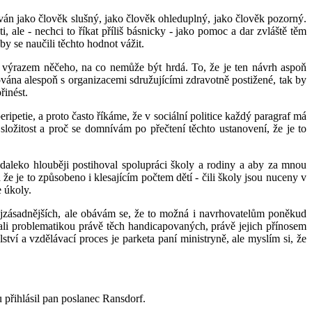
ován jako člověk slušný, jako člověk ohleduplný, jako člověk pozorný.
 ale - nechci to říkat příliš básnicky - jako pomoc a dar zvláště těm
aby se naučili těchto hodnot vážit.
a výrazem něčeho, na co nemůže být hrdá. To, že je ten návrh aspoň
vána alespoň s organizacemi sdružujícími zdravotně postižené, tak by
řinést.
eripetie, a proto často říkáme, že v sociální politice každý paragraf má
ložitost a proč se domnívám po přečtení těchto ustanovení, že je to
daleko hlouběji postihoval spolupráci školy a rodiny a aby za mnou
že je to způsobeno i klesajícím počtem dětí - čili školy jsou nuceny v
 úkoly.
nejzásadnějších, ale obávám se, že to možná i navrhovatelům poněkud
li problematikou právě těch handicapovaných, právě jejich přínosem
ství a vzdělávací proces je parketa paní ministryně, ale myslím si, že
 přihlásil pan poslanec Ransdorf.