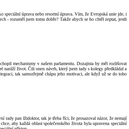
ko speciální úprava nebo resortní úprava. Vím, že Evropská unie jde, i
tech - rozuměl jsem tomu dobře? Takže abych se ho chtěl zeptat, jestli
ochopil mechanismy v našem parlamentu. Dozajista by měl rozlišovat
 naráží život. Čili onen návrh, který jsem tady s kolegy předkládal a
ntegraci, tak samozřejmě chápu jeho motivaci, ale když už se do toho
í rady pan lžidoktor, tak je třeba říci, že prosazoval názor, že nemají
chce, aby každá oblast společenského života byla upravena speciální
eciální přístup.