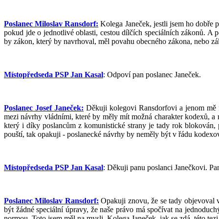
Poslanec Miloslav Ransdorf:
Kolega Janeček, jestli jsem ho dobře p
pokud jde o jednotlivé oblasti, cestou dílčích speciálních zákonů. A 
by zákon, který by navrhoval, měl povahu obecného zákona, nebo zák
Místopředseda PSP Jan Kasal
: Odpoví pan poslanec Janeček.
Poslanec Josef Janeček:
Děkuji kolegovi Ransdorfovi a jenom mě mr
mezi návrhy vládními, které by měly mít možná charakter kodexů, a me
který i díky poslancům z komunistické strany je tady rok blokován, 
pouští, tak opakuji - poslanecké návrhy by neměly být v řádu kodexov
Místopředseda PSP Jan Kasal
: Děkuji panu poslanci Janečkovi. Pan
Poslanec Miloslav Ransdorf:
Opakuji znovu, že se tady objevoval v m
být žádné speciální úpravy, že naše právo má spočívat na jednoduch
normou. Toto jsem měl na mysli. Kolega Janeček, jak se zdá, této tezi o