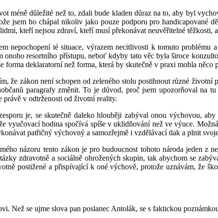
vot méně důležité než to, zdali bude kladen důraz na to, aby byl vych
ože jsem ho chápal nikoliv jako pouze podporu pro handicapované děti,
lidmi, kteří nejsou zdraví, kteří musí překonávat neuvěřitelné těžkosti, 
zem nepochopení té situace, výrazem necitlivosti k tomuto problému 
m onoho resortního přístupu, neboť kdyby tato věc byla široce konzulto
še forma deklaratorní než forma, která by skutečně v praxi mohla něco p
 tím, že zákon není schopen od zeleného stolu postihnout různé životní p
uobčanů paragrafy změnit. To je důvod, proč jsem upozorňoval na tu s
právě v odtrženosti od životní reality.
esporu je, se skutečně daleko hlouběji zabýval onou výchovou, aby 
y a že vyučovací hodina spočívá spíše v uklidňování než ve výuce. Možná 
konávat patřičný výchovný a samozřejmě i vzdělávací tlak a plnit svoje
le mého názoru tento zákon je pro budoucnost tohoto národa jeden z 
otázky zdravotně a sociálně ohrožených skupin, tak abychom se zabýva
avotně postižené a přispívající k oné výchově, protože uznávám, že škol
ovi. Než se ujme slova pan poslanec Antolák, se s faktickou poznámkou