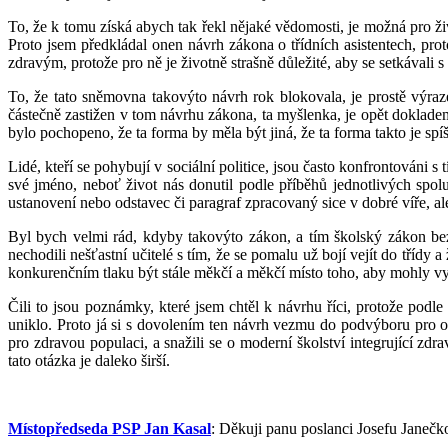
To, že k tomu získá abych tak řekl nějaké vědomosti, je možná pro ži
Proto jsem předkládal onen návrh zákona o třídních asistentech, prot
zdravým, protože pro ně je životně strašně důležité, aby se setkávali s 
To, že tato sněmovna takovýto návrh rok blokovala, je prostě výra
částečně zastižen v tom návrhu zákona, ta myšlenka, je opět doklade
bylo pochopeno, že ta forma by měla být jiná, že ta forma takto je spí
Lidé, kteří se pohybují v sociální politice, jsou často konfrontováni s
své jméno, neboť život nás donutil podle příběhů jednotlivých spol
ustanovení nebo odstavec či paragraf zpracovaný sice v dobré víře, ale 
Byl bych velmi rád, kdyby takovýto zákon, a tím školský zákon bez
nechodili nešťastní učitelé s tím, že se pomalu už bojí vejít do tříd
konkurenčním tlaku být stále měkčí a měkčí místo toho, aby mohly vy
Čili to jsou poznámky, které jsem chtěl k návrhu říci, protože pod
uniklo. Proto já si s dovolením ten návrh vezmu do podvýboru pro 
pro zdravou populaci, a snažili se o moderní školství integrující zdr
tato otázka je daleko širší.
Místopředseda PSP Jan Kasal
: Děkuji panu poslanci Josefu Janečk