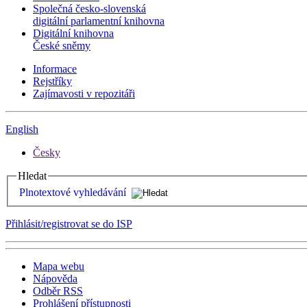
Společná česko-slovenská
digitální parlamentní knihovna
Digitální knihovna
České sněmy
Informace
Rejstříky
Zajímavosti v repozitáři
English
Česky
Hledat
Plnotextové vyhledávání
Přihlásit/registrovat se do ISP
Mapa webu
Nápověda
Odběr RSS
Prohlášení přístupnosti