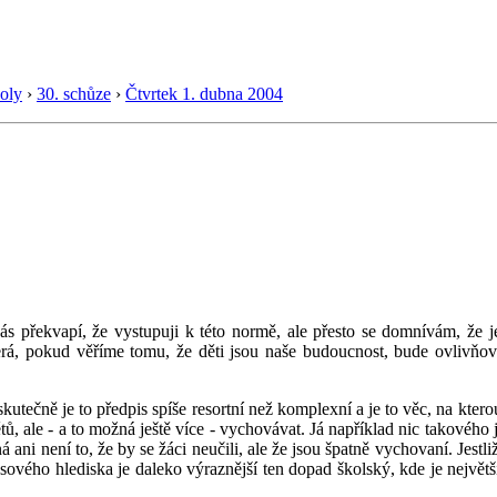
oly
›
30. schůze
›
Čtvrtek 1. dubna 2004
 překvapí, že vystupuji k této normě, ale přesto se domnívám, že j
, která, pokud věříme tomu, že děti jsou naše budoucnost, bude ovliv
 skutečně je to předpis spíše resortní než komplexní a je to věc, na kte
 ale - a to možná ještě více - vychovávat. Já například nic takového js
ná ani není to, že by se žáci neučili, ale že jsou špatně vychovaní. Jest
sového hlediska je daleko výraznější ten dopad školský, kde je největš