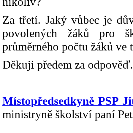
nikoliv?
Za třetí. Jaký vůbec je dů
povolených žáků pro šk
průměrného počtu žáků ve t
Děkuji předem za odpověď.
Místopředsedkyně PSP Ji
ministryně školství paní Pe