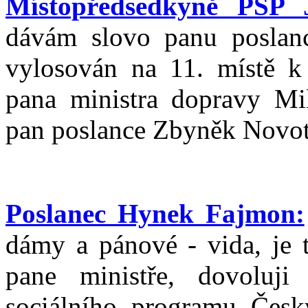
Místopředsedkyně PSP 
dávám slovo panu poslan
vylosován na 11. místě k 
pana ministra dopravy Mi
pan poslance Zbyněk Novo
Poslanec Hynek Fajmon:
dámy a pánové - vida, je t
pane ministře, dovoluji
sociálního programu Česk