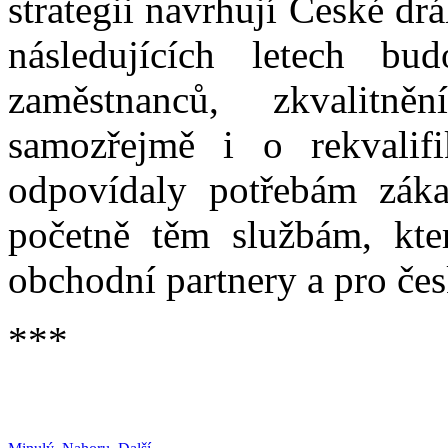
strategii navrhují České dr
následujících letech bu
zaměstnanců, zkvalitn
samozřejmě i o rekvalifi
odpovídaly potřebám zák
početně těm službám, kt
obchodní partnery a pro česk
***