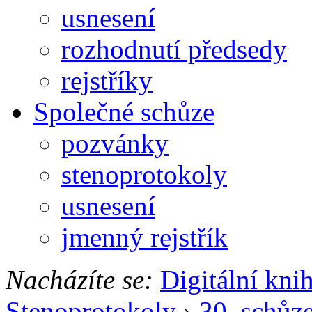
usnesení
rozhodnutí předsedy
rejstříky
Společné schůze
pozvánky
stenoprotokoly
usnesení
jmenný rejstřík
Nacházíte se:
Digitální kni
Stenoprotokoly
›
30. schůz