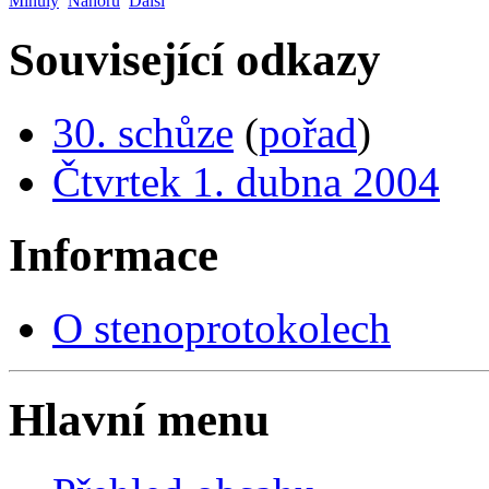
Minulý
Nahoru
Další
Související odkazy
30. schůze
(
pořad
)
Čtvrtek 1. dubna 2004
Informace
O stenoprotokolech
Hlavní menu