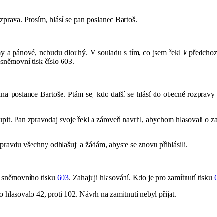
zprava. Prosím, hlásí se pan poslanec Bartoš.
y a pánové, nebudu dlouhý. V souladu s tím, co jsem řekl k předcho
 sněmovní tisk číslo 603.
ana poslance Bartoše. Ptám se, kdo další se hlásí do obecné rozpravy
oupit. Pan zpravodaj svoje řekl a zároveň navrhl, abychom hlasovali o z
ravdu všechny odhlašuji a žádám, abyste se znovu přihlásili.
í sněmovního tisku
603
. Zahajuji hlasování. Kdo je pro zamítnutí tisku
 hlasovalo 42, proti 102. Návrh na zamítnutí nebyl přijat.