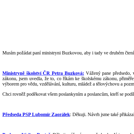
Musím požádat paní ministryni Buzkovou, aby i tady ve druhém čtení 
Ministryně školství ČR Petra Buzková:
Vážený pane předsedo, vá
zákonu, jsem uvedla, že to, co říkám ke školskému zákonu, přiměřen
výborem pro vědu, vzdělávání, kulturu, mládež a tělovýchovu a pozmě
Chci rovněž poděkovat všem poslankyním a poslancům, kteří se podíle
Předseda PSP Lubomír Zaorálek
: Děkuji. Návrh jsme také přikáz