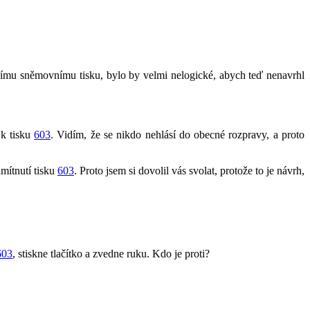
zímu sněmovnímu tisku, bylo by velmi nelogické, abych teď nenavrhl
 k tisku
603
. Vidím, že se nikdo nehlásí do obecné rozpravy, a proto
amítnutí tisku
603
. Proto jsem si dovolil vás svolat, protože to je návrh,
603
, stiskne tlačítko a zvedne ruku. Kdo je proti?