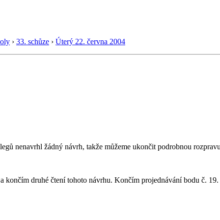
oly
›
33. schůze
›
Úterý 22. června 2004
 kolegů nenavrhl žádný návrh, takže můžeme ukončit podrobnou rozprav
i a končím druhé čtení tohoto návrhu. Končím projednávání bodu č. 19.