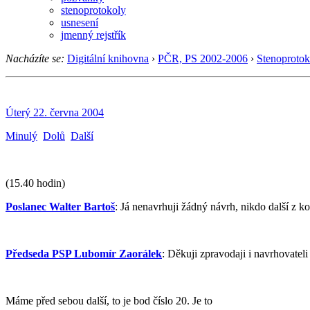
stenoprotokoly
usnesení
jmenný rejstřík
Nacházíte se:
Digitální knihovna
›
PČR, PS 2002-2006
›
Stenoprotok
Úterý 22. června 2004
Minulý
Dolů
Další
(15.40 hodin)
Poslanec Walter Bartoš
: Já nenavrhuji žádný návrh, nikdo další z
Předseda PSP Lubomír Zaorálek
: Děkuji zpravodaji i navrhovatel
Máme před sebou další, to je bod číslo 20. Je to