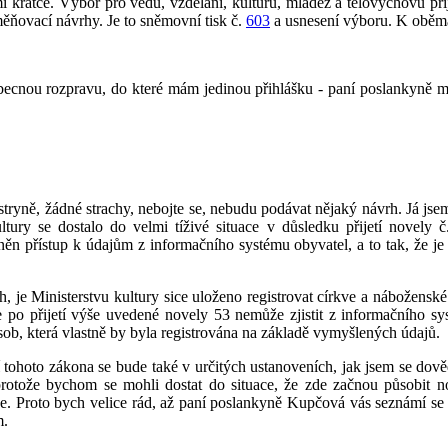
mi krátce. Výbor pro vědu, vzdělání, kulturu, mládež a tělovýchovu př
měňovací návrhy. Je to sněmovní tisk č.
603
a usnesení výboru. K oběma
obecnou rozpravu, do které mám jedinou přihlášku - paní poslankyně m
ryně, žádné strachy, nebojte se, nebudu podávat nějaký návrh. Já jsem
tury se dostalo do velmi tíživé situace v důsledku přijetí novely 
sněn přístup k údajům z informačního systému obyvatel, a to tak, že j
, je Ministerstvu kultury sice uloženo registrovat církve a nábožensk
ale po přijetí výše uvedené novely 53 nemůže zjistit z informačního 
osob, která vlastně by byla registrována na základě vymyšlených údajů.
ání tohoto zákona se bude také v určitých ustanoveních, jak jsem se do
, protože bychom se mohli dostat do situace, že zde začnou působit n
je. Proto bych velice rád, až paní poslankyně Kupčová vás seznámí s
m.