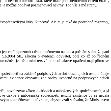
ijal usnesení k tomuto tisku, které máte pod sněmovním číslem 603/1,
 je možné podávat pozměňovací návrhy. Toť vše z mé strany.
ístopředsedkyni Jitky Kupčové. Ale ta je také do podrobné rozpravy,
 jen chtěl upozornit ctěnou sněmovnu na to - a počítám s tím, že paní
č. 53/2004 Sb., zákona o evidenci obyvatel, poté co až po řádném
e umožněn jen těm ministerstvům, která takové opatření mají přímo ve
é společnosti na základě podpisových archů obsahujících osobní údaje
systému evidence obyvatel, zda osoby uvedené na podpisových arších
věděl, novelizovat zákon o církvích a náboženských společnostech, a já
ové církve a náboženské společnosti, jejichž existence by se nedala
e svým pozměňovacím návrhem, abyste vzali v úvahu, že Ministerstvo