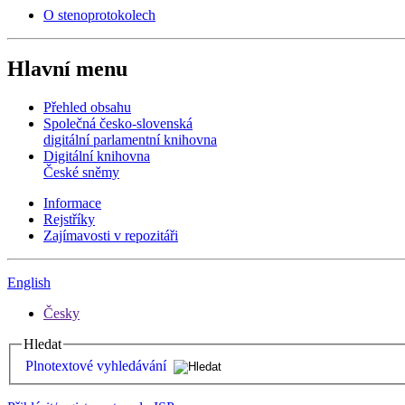
O stenoprotokolech
Hlavní menu
Přehled obsahu
Společná česko-slovenská
digitální parlamentní knihovna
Digitální knihovna
České sněmy
Informace
Rejstříky
Zajímavosti v repozitáři
English
Česky
Hledat
Plnotextové vyhledávání