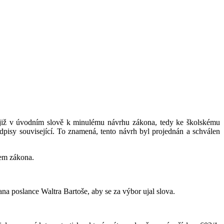
 již v úvodním slově k minulému návrhu zákona, tedy ke školskému
dpisy související. To znamená, tento návrh byl projednán a schválen
hem zákona.
ana poslance Waltra Bartoše, aby se za výbor ujal slova.