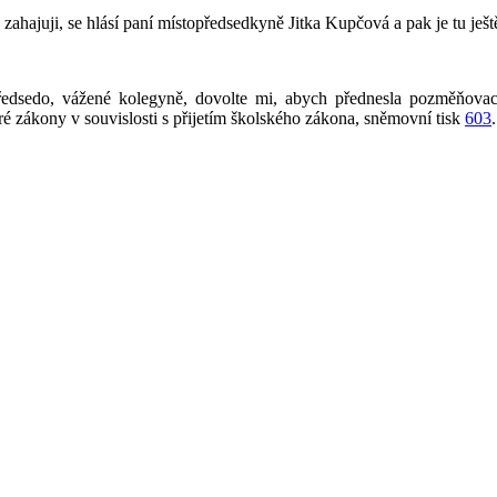
ahajuji, se hlásí paní místopředsedkyně Jitka Kupčová a pak je tu je
dsedo, vážené kolegyně, dovolte mi, abych přednesla pozměňovací 
 zákony v souvislosti s přijetím školského zákona, sněmovní tisk
603
.