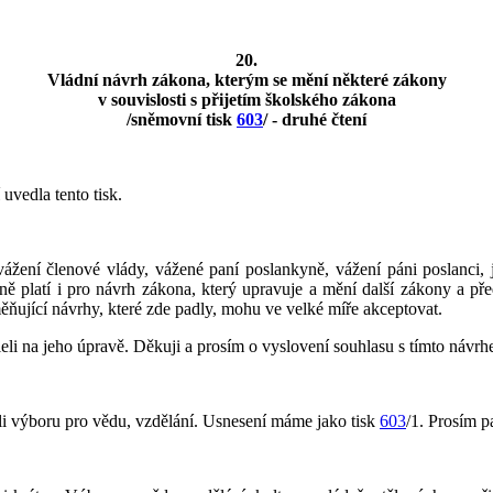
20.
Vládní návrh zákona, kterým se mění některé zákony
v souvislosti s přijetím školského zákona
/sněmovní tisk
603
/ - druhé čtení
uvedla tento tisk.
žení členové vlády, vážené paní poslankyně, vážení páni poslanci,
ě platí i pro návrh zákona, který upravuje a mění další zákony a pře
ňující návrhy, které zde padly, mohu ve velké míře akceptovat.
li na jeho úpravě. Děkuji a prosím o vyslovení souhlasu s tímto návr
ali výboru pro vědu, vzdělání. Usnesení máme jako tisk
603
/1. Prosím p