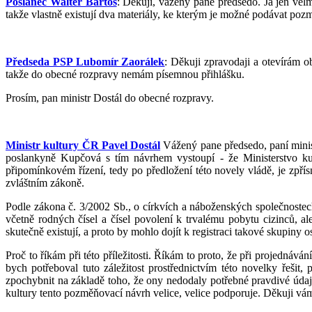
Poslanec Walter Bartoš
: Děkuji, vážený pane předsedo. Já jen vel
takže vlastně existují dva materiály, ke kterým je možné podávat poz
Předseda PSP Lubomír Zaorálek
: Děkuji zpravodaji a otevírám 
takže do obecné rozpravy nemám písemnou přihlášku.
Prosím, pan ministr Dostál do obecné rozpravy.
Ministr kultury ČR Pavel Dostál
Vážený pane předsedo, paní minist
poslankyně Kupčová s tím návrhem vystoupí - že Ministerstvo kul
připomínkovém řízení, tedy po předložení této novely vládě, je zpří
zvláštním zákoně.
Podle zákona č. 3/2002 Sb., o církvích a náboženských společnostech
včetně rodných čísel a čísel povolení k trvalému pobytu cizinců, 
skutečně existují, a proto by mohlo dojít k registraci takové skupiny 
Proč to říkám při této příležitosti. Říkám to proto, že při projednáv
bych potřeboval tuto záležitost prostřednictvím této novelky řešit
zpochybnit na základě toho, že ony nedodaly potřebné pravdivé úda
kultury tento pozměňovací návrh velice, velice podporuje. Děkuji vá