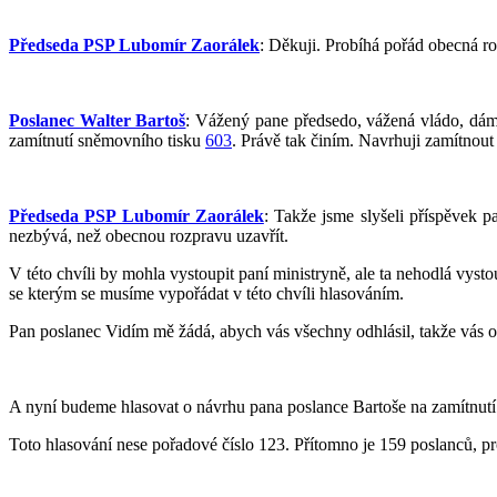
Předseda PSP Lubomír Zaorálek
: Děkuji. Probíhá pořád obecná ro
Poslanec Walter Bartoš
: Vážený pane předsedo, vážená vládo, dám
zamítnutí sněmovního tisku
603
. Právě tak činím. Navrhuji zamítnout
Předseda PSP Lubomír Zaorálek
: Takže jsme slyšeli příspěvek p
nezbývá, než obecnou rozpravu uzavřít.
V této chvíli by mohla vystoupit paní ministryně, ale ta nehodlá vyst
se kterým se musíme vypořádat v této chvíli hlasováním.
Pan poslanec Vidím mě žádá, abych vás všechny odhlásil, takže vás op
A nyní budeme hlasovat o návrhu pana poslance Bartoše na zamítnut
Toto hlasování nese pořadové číslo 123. Přítomno je 159 poslanců, pro