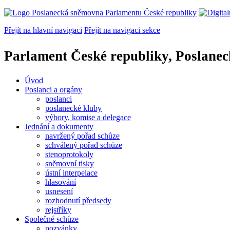
Přejít na hlavní navigaci
Přejít na navigaci sekce
Parlament České republiky, Poslane
Úvod
Poslanci a orgány
poslanci
poslanecké kluby
výbory, komise a delegace
Jednání a dokumenty
navržený pořad schůze
schválený pořad schůze
stenoprotokoly
sněmovní tisky
ústní interpelace
hlasování
usnesení
rozhodnutí předsedy
rejstříky
Společné schůze
pozvánky