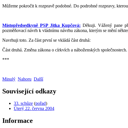
Můžeme pokročit k rozpravě podobné. Do podrobné rozpravy, kterou z
Místopředsedkyně PSP Jitka Kupčová:
Děkuji. Vážený pane pře
pozměňovací návrh k vládnímu návrhu zákona, kterým se mění některé
Navrhuji toto. Za část první se vkládá část druhá:
Část druhá. Změna zákona o církvích a náboženských společnostech.
***
Minulý
Nahoru
Další
Související odkazy
33. schůze
(
pořad
)
Úterý 22. června 2004
Informace