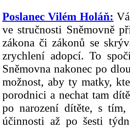
Poslanec Vilém Holáň:
Váž
ve stručnosti Sněmovně p
zákona či zákonů se skrýv
zrychlení adopcí. To spoč
Sněmovna nakonec po dlouh
možnost, aby ty matky, kte
porodnici a nechat tam dít
po narození dítěte, s tím,
účinnosti až po šesti týd