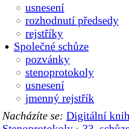
usnesení
rozhodnutí předsedy
rejstříky
Společné schůze
pozvánky
stenoprotokoly
usnesení
jmenný rejstřík
Nacházíte se:
Digitální kni
Stenoprotokoly
›
33. schůz