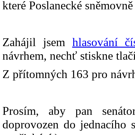
které Poslanecké sněmovně v
Zahájil jsem
hlasování č
návrhem, nechť stiskne tlač
Z přítomných 163 pro návrh 
Prosím, aby pan senáto
doprovozen do jednacího s