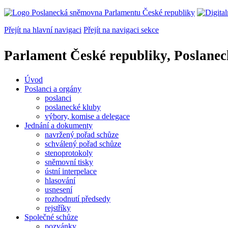
Přejít na hlavní navigaci
Přejít na navigaci sekce
Parlament České republiky, Poslane
Úvod
Poslanci a orgány
poslanci
poslanecké kluby
výbory, komise a delegace
Jednání a dokumenty
navržený pořad schůze
schválený pořad schůze
stenoprotokoly
sněmovní tisky
ústní interpelace
hlasování
usnesení
rozhodnutí předsedy
rejstříky
Společné schůze
pozvánky