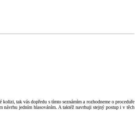
ité kolizi, tak vás dopředu s tímto seznámím a rozhodneme o proceduře
 návrhu jedním hlasováním. A taktéž navrhuji stejný postup i v těch