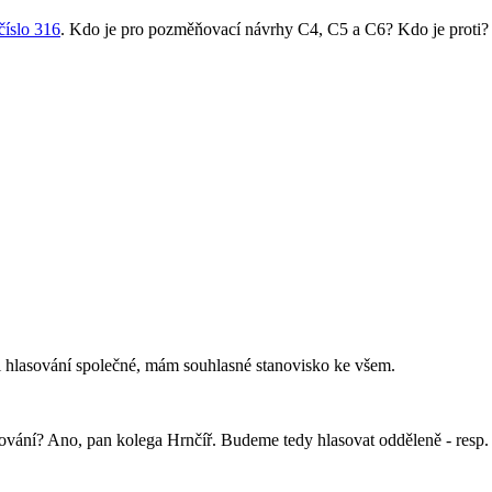
číslo 316
. Kdo je pro pozměňovací návrhy C4, C5 a C6? Kdo je proti?
i hlasování společné, mám souhlasné stanovisko ke všem.
vání? Ano, pan kolega Hrnčíř. Budeme tedy hlasovat odděleně - resp. e