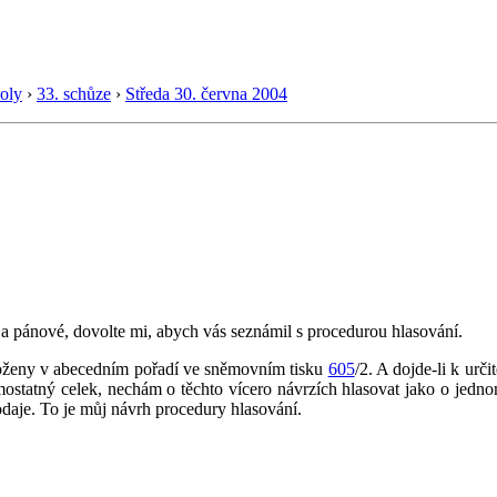
oly
›
33. schůze
›
Středa 30. června 2004
 pánové, dovolte mi, abych vás seznámil s procedurou hlasování.
loženy v abecedním pořadí ve sněmovním tisku
605
/2. A dojde-li k urč
statný celek, nechám o těchto vícero návrzích hlasovat jako o jednom
odaje. To je můj návrh procedury hlasování.