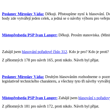
Poslanec Miroslav Váňa:
Děkuji. Přistoupíme nyní k hlasování. D
body zde vytvářejí jeden celek, a jedná se o návrhy výboru pro veřejno
Místopředseda PSP Ivan Langer:
Děkuji. Prosím stanoviska. (Minis
Zahájil jsem
hlasování pořadové číslo 312
. Kdo je pro? Kdo je proti?
Z přítomných 178 pro návrh 165, proti nikdo. Návrh byl přijat.
Poslanec Miroslav Váňa:
Druhým hlasováním rozhodneme o pozměň
legislativně technického charakteru, a všechny tyto tři návrhy vytváře
Místopředseda PSP Ivan Langer:
Zahájil jsem
hlasování s pořado
Z přítomných 181 pro návrh 172, proti nikdo. Návrh byl přijat.