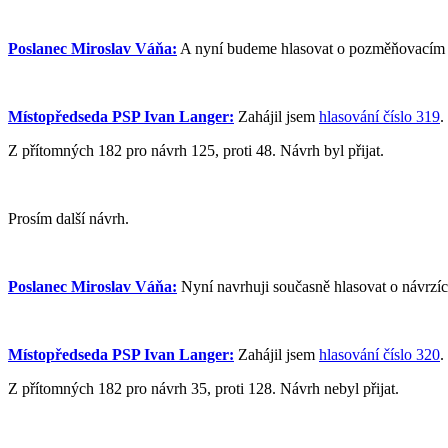
Poslanec Miroslav Váňa:
A nyní budeme hlasovat o pozměňovacím ná
Místopředseda PSP Ivan Langer:
Zahájil jsem
hlasování číslo 319
.
Z přítomných 182 pro návrh 125, proti 48. Návrh byl přijat.
Prosím další návrh.
Poslanec Miroslav Váňa:
Nyní navrhuji současně hlasovat o návrzí
Místopředseda PSP Ivan Langer:
Zahájil jsem
hlasování číslo 320
.
Z přítomných 182 pro návrh 35, proti 128. Návrh nebyl přijat.