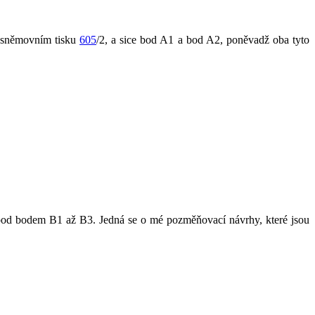
e sněmovním tisku
605
/2, a sice bod A1 a bod A2, poněvadž oba tyto
pod bodem B1 až B3. Jedná se o mé pozměňovací návrhy, které jsou