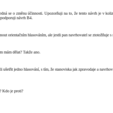
dná se o změnu účinnosti. Upozorňuji na to, že tento návrh je v koli
epodporuji návrh B4.
ut orientačním hlasováním, ale jestli pan navrhovatel se ztotožňuje 
ím mám dělat? Takže ano.
šetřit jedno hlasování, s tím, že stanoviska jak zpravodaje a navrhov
? Kdo je proti?