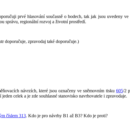
oporučuji prvé hlasování současně o bodech, tak jak jsou uvedeny v
u správu, regionální rozvoj a životní prostředí.
tr doporučuje, zpravodaj také doporučuje.)
ovacích návrzích, které jsou označeny ve sněmovním tisku
605
/2 
jí jeden celek a je zde souhlasné stanovisko navrhovatele i zpravodaje.
vým číslem 313
. Kdo je pro návrhy B1 až B3? Kdo je proti?