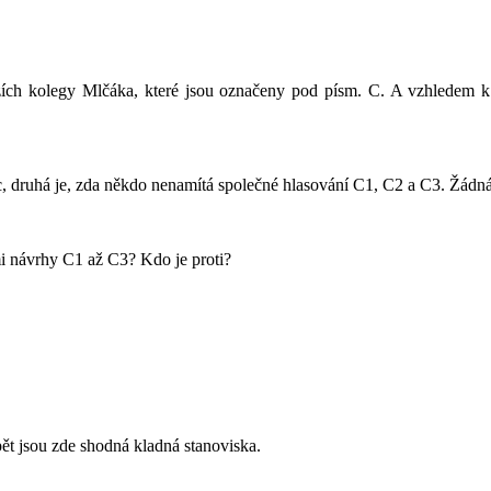
ch kolegy Mlčáka, které jsou označeny pod písm. C. A vzhledem k 
, druhá je, zda někdo nenamítá společné hlasování C1, C2 a C3. Žádná
i návrhy C1 až C3? Kdo je proti?
ět jsou zde shodná kladná stanoviska.