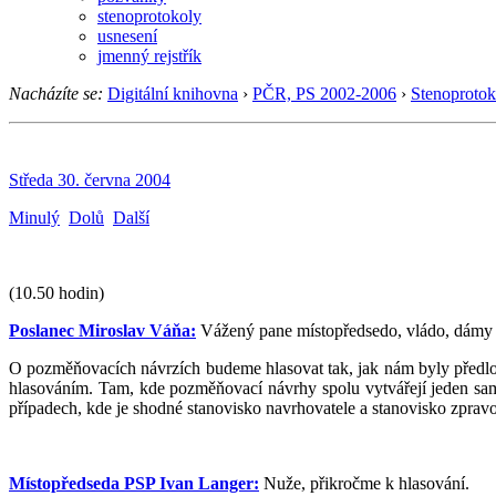
stenoprotokoly
usnesení
jmenný rejstřík
Nacházíte se:
Digitální knihovna
›
PČR, PS 2002-2006
›
Stenoprotok
Středa 30. června 2004
Minulý
Dolů
Další
(10.50 hodin)
Poslanec Miroslav Váňa:
Vážený pane místopředsedo, vládo, dámy a
O pozměňovacích návrzích budeme hlasovat tak, jak nám byly před
hlasováním. Tam, kde pozměňovací návrhy spolu vytvářejí jeden samo
případech, kde je shodné stanovisko navrhovatele a stanovisko zprav
Místopředseda PSP Ivan Langer:
Nuže, přikročme k hlasování.