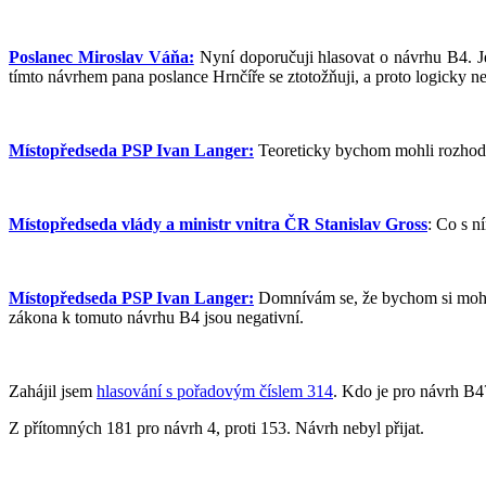
Poslanec Miroslav Váňa:
Nyní doporučuji hlasovat o návrhu B4. Je
tímto návrhem pana poslance Hrnčíře se ztotožňuji, a proto logicky n
Místopředseda PSP Ivan Langer:
Teoreticky bychom mohli rozhodno
Místopředseda vlády a ministr vnitra ČR Stanislav Gross
: Co s n
Místopředseda PSP Ivan Langer:
Domnívám se, že bychom si mohli u
zákona k tomuto návrhu B4 jsou negativní.
Zahájil jsem
hlasování s pořadovým číslem 314
. Kdo je pro návrh B4
Z přítomných 181 pro návrh 4, proti 153. Návrh nebyl přijat.