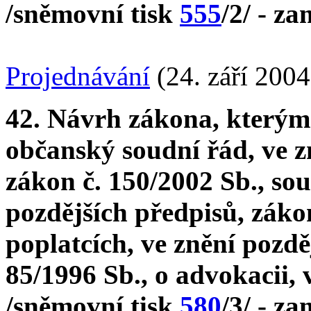
/sněmovní tisk
555
/2/ - z
Projednávání
(24. září 2004
42. Návrh zákona, kterým 
občanský soudní řád, ve z
zákon č. 150/2002 Sb., sou
pozdějších předpisů, záko
poplatcích, ve znění pozdě
85/1996 Sb., o advokacii, 
/sněmovní tisk
580
/3/ - z