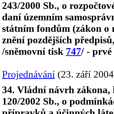
243/2000 Sb., o rozpočto
daní územním samospráv
státním fondům (zákon o 
znění pozdějších předpisů,
/sněmovní tisk
747
/ - prvé
Projednávání
(23. září 2004
34. Vládní návrh zákona, 
120/2002 Sb., o podmínká
přípravků a účinných láte