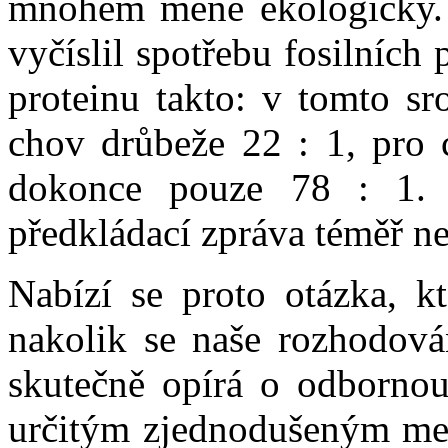
mnohém méně ekologicky. 
vyčíslil spotřebu fosilníc
proteinu takto: v tomto sr
chov drůbeže 22 : 1, pro 
dokonce pouze 78 : 1. 
předkládací zpráva téměř n
Nabízí se proto otázka, kt
nakolik se naše rozhodová
skutečně opírá o odbornou
určitým zjednodušeným me