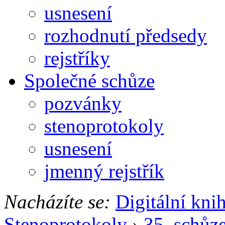
usnesení
rozhodnutí předsedy
rejstříky
Společné schůze
pozvánky
stenoprotokoly
usnesení
jmenný rejstřík
Nacházíte se:
Digitální kni
Stenoprotokoly
›
35. schůz