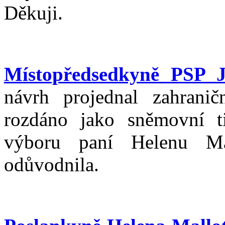
Děkuji.
Místopředsedkyně PSP J
návrh projednal zahranič
rozdáno jako sněmovní 
výboru paní Helenu Ma
odůvodnila.