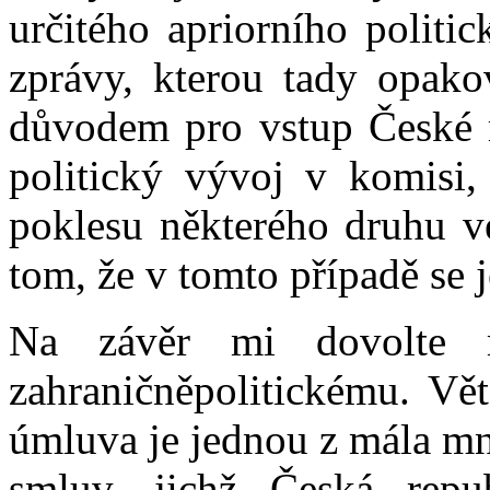
určitého apriorního politi
zprávy, kterou tady opako
důvodem pro vstup České re
politický vývoj v komisi,
poklesu některého druhu v
tom, že v tomto případě se j
Na závěr mi dovolte 
zahraničněpolitickému. Vět
úmluva je jednou z mála m
smluv, jichž Česká rep