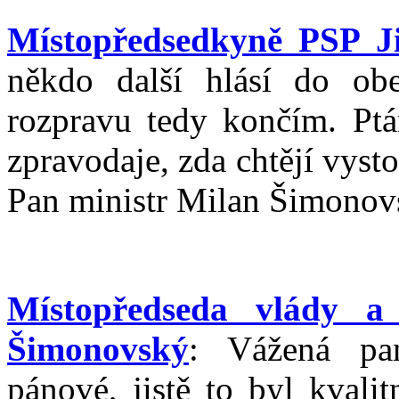
Místopředsedkyně PSP J
někdo další hlásí do ob
rozpravu tedy končím. Ptá
zpravodaje, zda chtějí vyst
Pan ministr Milan Šimonov
Místopředseda vlády 
Šimonovský
: Vážená pa
pánové, jistě to byl kvali