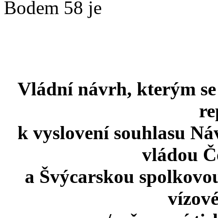
Bodem 58 je
Vládní návrh, kterým s
re
k vyslovení souhlasu Ná
vládou Č
a Švýcarskou spolkovo
vízové