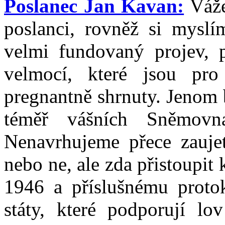
Poslanec Jan Kavan:
Váže
poslanci, rovněž si myslí
velmi fundovaný projev, 
velmocí, které jsou pr
pregnantně shrnuty. Jenom 
téměř vášních Sněmovn
Nenavrhujeme přece zaujetí
nebo ne, ale zda přistoupit
1946 a příslušnému protok
státy, které podporují lov