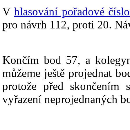
V
hlasování pořadové čísl
pro návrh 112, proti 20. Náv
Končím bod 57, a kolegyn
můžeme ještě projednat bod
protože před skončením s
vyřazení neprojednaných bo