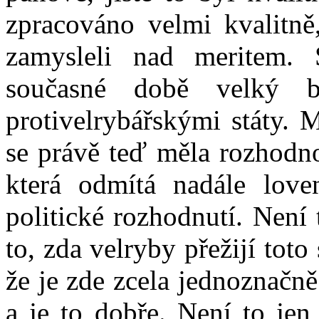
zpracováno velmi kvalitně
zamysleli nad meritem.
současné době velký b
protivelrybářskými státy. 
se právě teď měla rozhodnou
která odmítá nadále love
politické rozhodnutí. Není 
to, zda velryby přežijí toto
že je zde zcela jednoznačně
a je to dobře. Není to jen