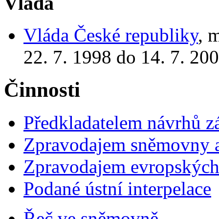
Vláda
Vláda České republiky
, 
22. 7. 1998 do 14. 7. 20
Činnosti
Předkladatelem návrhů 
Zpravodajem sněmovny a 
Zpravodajem evropskýc
Podané ústní interpelace
Řeč ve sněmovně