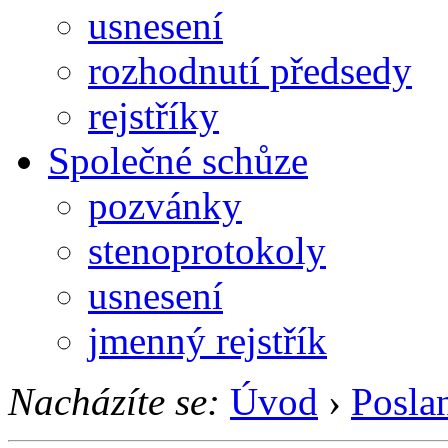
usnesení
rozhodnutí předsedy
rejstříky
Společné schůze
pozvánky
stenoprotokoly
usnesení
jmenný rejstřík
Nacházíte se:
Úvod
›
Posla