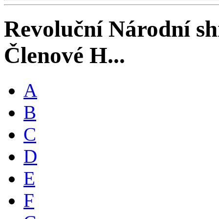
Revoluční Národní s
Členové H...
A
B
C
D
E
F