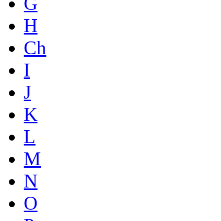
G
H
Ch
I
J
K
L
M
N
O