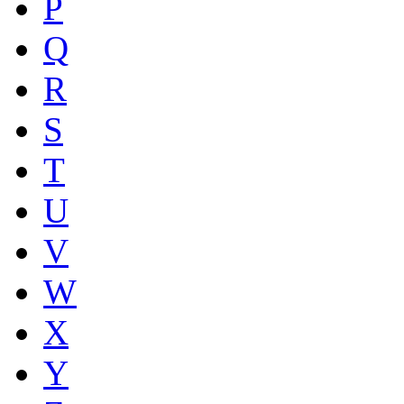
P
Q
R
S
T
U
V
W
X
Y