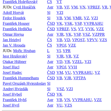
František Holejšovský
ČS
VT
JUDr.
Cyril Horáček
Agr
VB
,
VF
,
VM
,
VN
,
VPREF
,
VR
,
Adolf Horvát
Sl
VZI
Fedor Houdek
Sl
VB
,
VM
,
VMR
,
VZ
,
VZI
František Houser
ČSD
VK
,
VSK
,
VSP
,
VVPRAHU
František Hrdlička
ČSD
VPREF
,
VS
,
VT
,
VVK
,
VZE
Otmar Hrejsa
Agr
VJR
,
VK
,
VSP
,
VSZ
,
VZPPR
Jan Hrizbyl
ČS
VB
,
VD
,
VPOST
,
VPVV
,
VZS
Jan V. Hrouda
ČS
VPOJ
,
VZE
JUDr.
Mořic Hruban
L
VI
,
VPR
Igor Hrušovský
Sl
VJR
,
VR
,
VZ
Otakar Hübner
Agr
VD
,
VR
,
VZEL
,
VZI
Josef Hucl
Agr
VPOJ
,
VVH
Josef Hudec
ČSD
VM
,
VU
,
VVPRAHU
,
VZ
František Hummelhans
ČSD
VB
,
VJR
,
VPTPA
Pavel Országh Hviezdoslav
Sl
Andrej Hvizdák
Sl
VSZ
,
VZI
Josef Hybeš
ČSD
VK
František Hybš
Agr
VB
,
VN
,
VVPRAHU
,
VZE
Josef Hyrš
Agr
VU
,
VZS