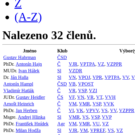
Z
(A-Z)
Nalezeno 32 členů.
Jméno
Klub
Výbor(
Gustav Habrman
ČSD
PhDr.
Antonín Hajn
Č
VJR
,
VPTPA
,
VZ
,
VZPPR
MUDr.
Ivan Hálek
Sl
VZDR
Dr.
Ján Halla
Sl
VN
,
VPOJ
,
VPR
,
VPTPA
,
VV
,
V
Antonín Hampl
ČSD
VB
,
VPOST
Vladimír Hatlák
Č
VR
,
VSP
,
VZI
JUDr.
Gustav Heidler
ČS
VF
,
VN
,
VR
,
VT
,
VVH
Arnošt Heinrich
Č
VM
,
VMR
,
VSP
,
VVK
PhDr.
Jan Herben
Č
VI
,
VK
,
VPVV
,
VS
,
VV
,
VZPPR
Msgre.
Andrej Hlinka
Sl
VMR
,
VS
,
VSP
,
VVP
PhDr.
František Hnídek
Agr
VM
,
VMR
,
VU
,
VZ
PhDr.
Milan Hodža
Sl
VJR
,
VM
,
VPREF
,
VS
,
VZ