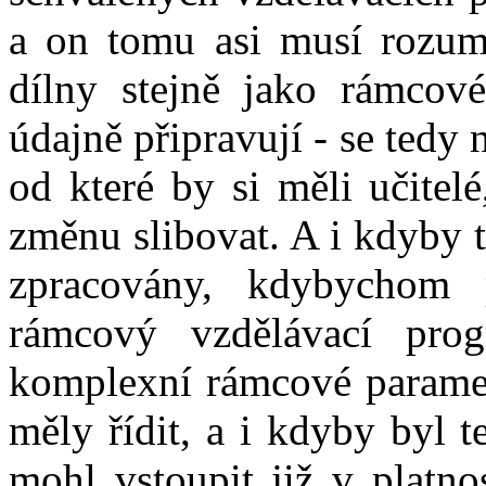
a on tomu asi musí rozumě
dílny stejně jako rámcové
údajně připravují - se ted
od které by si měli učitel
změnu slibovat. A i kdyby 
zpracovány, kdybychom př
rámcový vzdělávací pro
komplexní rámcové parametr
měly řídit, a i kdyby byl t
mohl vstoupit již v platno