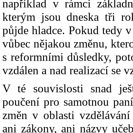
například v rámci základn
kterým jsou dneska tři ro
půjde hladce. Pokud tedy v 
vůbec nějakou změnu, kter
s reformními důsledky, pot
vzdálen a nad realizací se v
V té souvislosti snad j
poučení pro samotnou paní 
změn v oblasti vzdělávání 
ani zákony, ani názvy uče