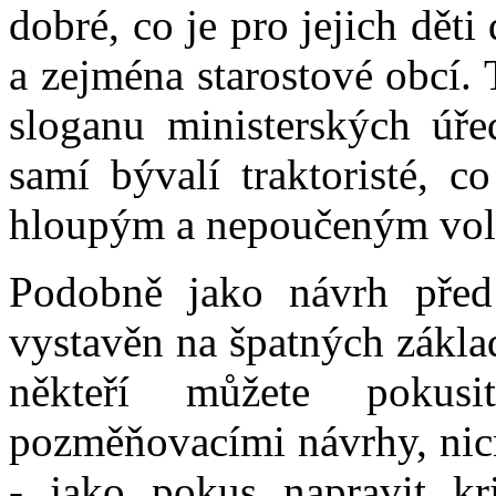
dobré, co je pro jejich děti
a zejména starostové obcí. 
sloganu ministerských úře
samí bývalí traktoristé, c
hloupým a nepoučeným volič
Podobně jako návrh před
vystavěn na špatných zákla
někteří můžete pokusi
pozměňovacími návrhy, nic
- jako pokus napravit kri