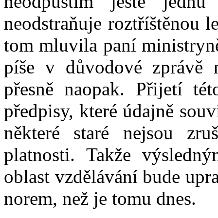
neodpustím ještě jednu
neodstraňuje roztříštěnou le
tom mluvila paní ministryně
píše v důvodové zprávě 
přesně naopak. Přijetí té
předpisy, které údajně souv
některé staré nejsou zru
platnosti. Takže výsledn
oblast vzdělávání bude upr
norem, než je tomu dnes.