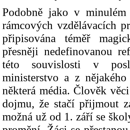
Podobně jako v minulém n
rámcových vzdělávacích p
připisována téměř magic
přesněji nedefinovanou re
této souvislosti v pos
ministerstvo a z nějakéh
některá média. Člověk věc
dojmu, že stačí přijmout z
možná už od 1. září se škol
promění. Žáci se přestanou 