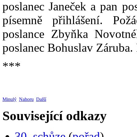
poslanec Janeček a pan pos
písemně přihlášení. Pož
poslance Zbyňka Novotné
poslanec Bohuslav Záruba. 
***
Minulý
Nahoru
Další
Související odkazy
30. schůze
(
pořad
)