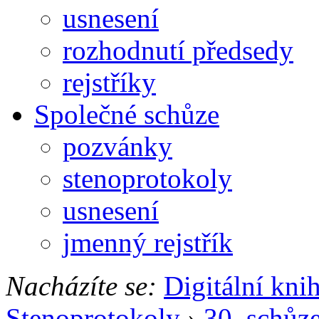
usnesení
rozhodnutí předsedy
rejstříky
Společné schůze
pozvánky
stenoprotokoly
usnesení
jmenný rejstřík
Nacházíte se:
Digitální kni
Stenoprotokoly
›
30. schůz