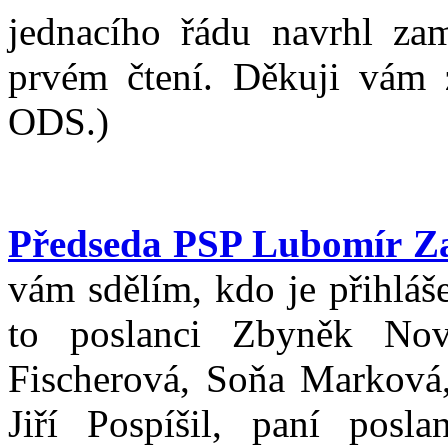
jednacího řádu navrhl za
prvém čtení. Děkuji vám z
ODS.)
Předseda PSP Lubomír Z
vám sdělím, kdo je přihláš
to poslanci Zbyněk Nov
Fischerová, Soňa Marková,
Jiří Pospíšil, paní posl