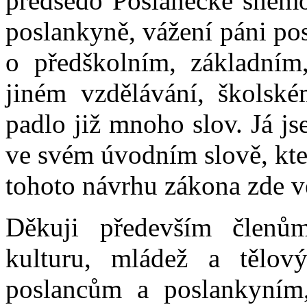
předsedo Poslanecké sněmo
poslankyně, vážení páni po
o předškolním, základním
jiném vzdělávání, školsk
padlo již mnoho slov. Já j
ve svém úvodním slově, kte
tohoto návrhu zákona zde 
Děkuji především členů
kulturu, mládež a tělov
poslancům a poslankyním,