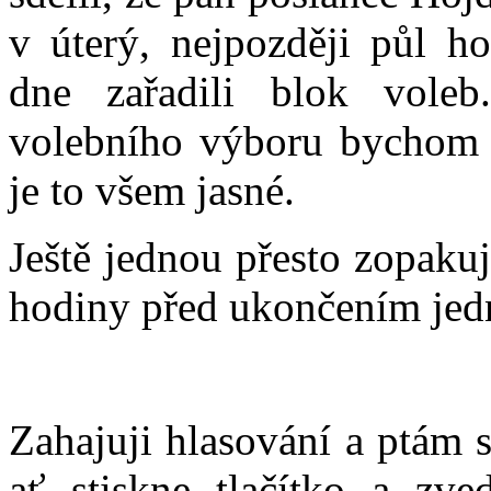
v úterý, nejpozději půl h
dne zařadili blok vole
volebního výboru bychom t
je to všem jasné.
Ještě jednou přesto zopakuji
hodiny před ukončením jedn
Zahajuji hlasování a ptám 
ať stiskne tlačítko a zv