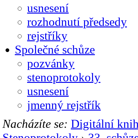
usnesení
rozhodnutí předsedy
rejstříky
Společné schůze
pozvánky
stenoprotokoly
usnesení
jmenný rejstřík
Nacházíte se:
Digitální kni
Stenoprotokoly
›
33. schůz