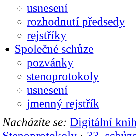
usnesení
rozhodnutí předsedy
rejstříky
Společné schůze
pozvánky
stenoprotokoly
usnesení
jmenný rejstřík
Nacházíte se:
Digitální kni
Stenoprotokoly
›
33. schůz