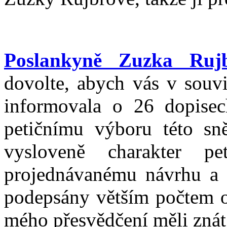
Poslankyně Zuzka Rujb
dovolte, abych vás v souv
informovala o 26 dopisec
petičnímu výboru této sn
vysloveně charakter pe
projednávanému návrhu a t
podepsány větším počtem ob
mého přesvědčení měli znát