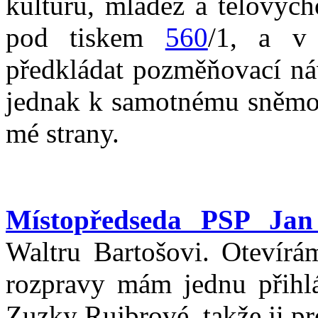
kulturu, mládež a tělových
pod tiskem
560
/1, a v
předkládat pozměňovací ná
jednak k samotnému sněmov
mé strany.
Místopředseda PSP Jan
Waltru Bartošovi. Otevír
rozpravy mám jednu přihlá
Zuzky Rujbrové, takže ji pr