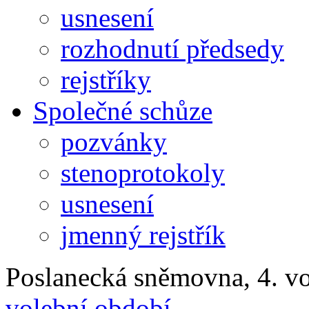
usnesení
rozhodnutí předsedy
rejstříky
Společné schůze
pozvánky
stenoprotokoly
usnesení
jmenný rejstřík
Poslanecká sněmovna, 4. v
volební období