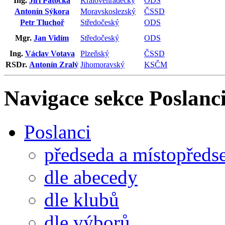
Ing.
Jiří Patočka
Královéhradecký
ODS
Antonín Sýkora
Moravskoslezský
ČSSD
Petr Tluchoř
Středočeský
ODS
Mgr.
Jan Vidím
Středočeský
ODS
Ing.
Václav Votava
Plzeňský
ČSSD
RSDr.
Antonín Zralý
Jihomoravský
KSČM
Navigace sekce
Poslanci
Poslanci
předseda a místopředs
dle abecedy
dle klubů
dle výborů