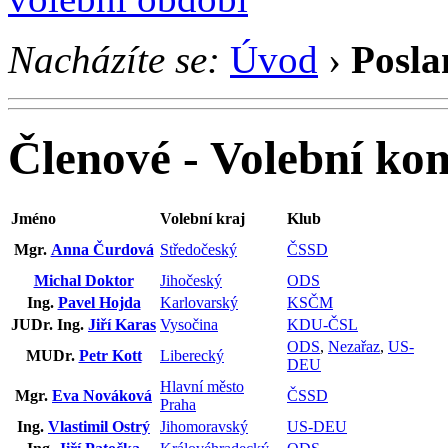
Nacházíte se:
Úvod
›
Posla
Členové - Volební ko
Jméno
Volební kraj
Klub
Mgr.
Anna Čurdová
Středočeský
ČSSD
Michal Doktor
Jihočeský
ODS
Ing.
Pavel Hojda
Karlovarský
KSČM
JUDr. Ing.
Jiří Karas
Vysočina
KDU-ČSL
ODS
,
Nezařaz
,
US-
MUDr.
Petr Kott
Liberecký
DEU
Hlavní město
Mgr.
Eva Nováková
ČSSD
Praha
Ing.
Vlastimil Ostrý
Jihomoravský
US-DEU