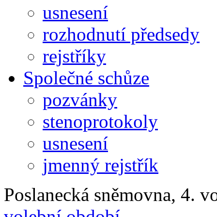
usnesení
rozhodnutí předsedy
rejstříky
Společné schůze
pozvánky
stenoprotokoly
usnesení
jmenný rejstřík
Poslanecká sněmovna, 4. v
volební období