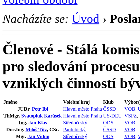
Nacházíte se:
Úvod
›
Posla
Členové - Stálá komi
pro sledování procesu
vzniklých činností bý
Jméno
Volební kraj
Klub
Výbor(
JUDr.
Petr Ibl
Hlavní město Praha
ČSSD
VOB
,
ThMgr.
Svatopluk Karásek
Hlavní město Praha
US-DEU
VSPZ
,
Ing.
Jan Klas
Středočeský
ODS
VOB
Doc.Ing.
Miloš Titz
, CSc.
Pardubický
ČSSD
VOB
Mgr.
Jan Vidím
Středočeský
ODS
VOB
,