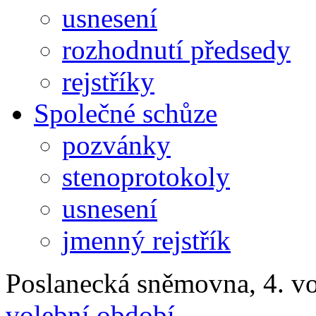
usnesení
rozhodnutí předsedy
rejstříky
Společné schůze
pozvánky
stenoprotokoly
usnesení
jmenný rejstřík
Poslanecká sněmovna, 4. v
volební období