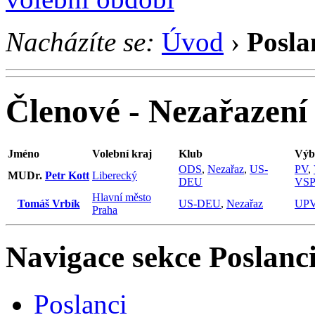
Nacházíte se:
Úvod
›
Posla
Členové - Nezařazení
Jméno
Volební kraj
Klub
Výb
ODS
,
Nezařaz
,
US-
PV
,
MUDr.
Petr Kott
Liberecký
DEU
VS
Hlavní město
Tomáš Vrbík
US-DEU
,
Nezařaz
UP
Praha
Navigace sekce
Poslanci
Poslanci