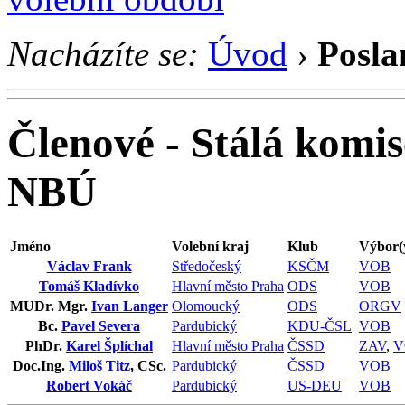
Nacházíte se:
Úvod
›
Posla
Členové - Stálá komis
NBÚ
Jméno
Volební kraj
Klub
Výbor(
Václav Frank
Středočeský
KSČM
VOB
Tomáš Kladívko
Hlavní město Praha
ODS
VOB
MUDr. Mgr.
Ivan Langer
Olomoucký
ODS
ORGV
Bc.
Pavel Severa
Pardubický
KDU-ČSL
VOB
PhDr.
Karel Šplíchal
Hlavní město Praha
ČSSD
ZAV
,
V
Doc.Ing.
Miloš Titz
, CSc.
Pardubický
ČSSD
VOB
Robert Vokáč
Pardubický
US-DEU
VOB