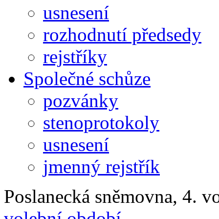
usnesení
rozhodnutí předsedy
rejstříky
Společné schůze
pozvánky
stenoprotokoly
usnesení
jmenný rejstřík
Poslanecká sněmovna, 4. v
volební období