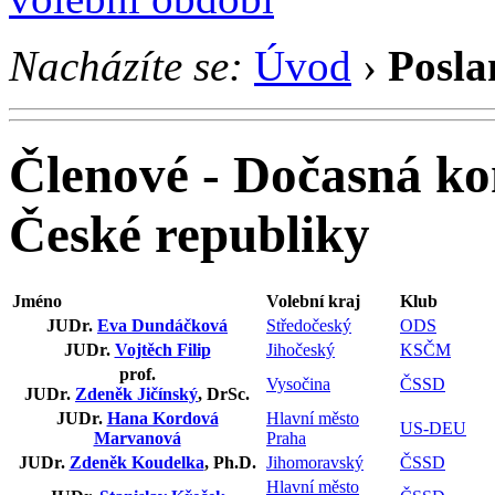
Nacházíte se:
Úvod
›
Posla
Členové - Dočasná ko
České republiky
Jméno
Volební kraj
Klub
JUDr.
Eva Dundáčková
Středočeský
ODS
JUDr.
Vojtěch Filip
Jihočeský
KSČM
prof.
Vysočina
ČSSD
JUDr.
Zdeněk Jičínský
, DrSc.
JUDr.
Hana Kordová
Hlavní město
US-DEU
Marvanová
Praha
JUDr.
Zdeněk Koudelka
, Ph.D.
Jihomoravský
ČSSD
Hlavní město