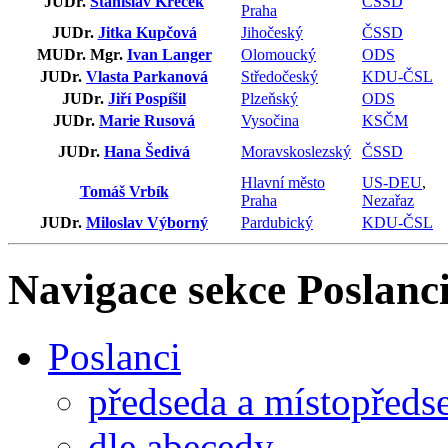
JUDr.
Stanislav Křeček
ČSSD
Praha
JUDr.
Jitka Kupčová
Jihočeský
ČSSD
MUDr. Mgr.
Ivan Langer
Olomoucký
ODS
JUDr.
Vlasta Parkanová
Středočeský
KDU-ČSL
JUDr.
Jiří Pospíšil
Plzeňský
ODS
JUDr.
Marie Rusová
Vysočina
KSČM
JUDr.
Hana Šedivá
Moravskoslezský
ČSSD
Hlavní město
US-DEU
,
Tomáš Vrbík
Praha
Nezařaz
JUDr.
Miloslav Výborný
Pardubický
KDU-ČSL
Navigace sekce
Poslanci
Poslanci
předseda a místopředs
dle abecedy