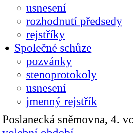
usnesení
rozhodnutí předsedy
rejstříky
Společné schůze
pozvánky
stenoprotokoly
usnesení
jmenný rejstřík
Poslanecká sněmovna, 4. v
volební období