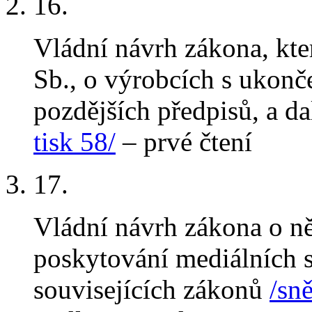
16
.
Vládní návrh zákona, kt
Sb., o výrobcích s ukonč
pozdějších předpisů, a da
tisk 58/
– prvé čtení
17
.
Vládní návrh zákona o n
poskytování mediálních 
souvisejících zákonů
/sn