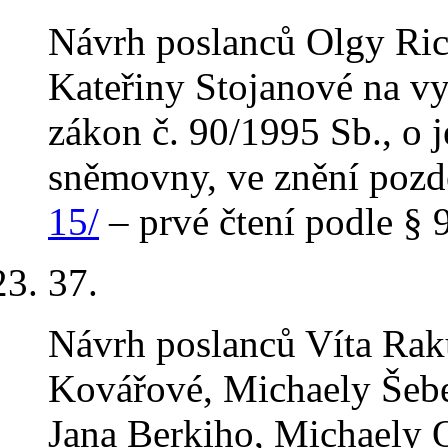
Návrh poslanců Olgy Rich
Kateřiny Stojanové na v
zákon č. 90/1995 Sb., o 
sněmovny, ve znění pozd
15/
– prvé čtení podle § 9
37
.
Návrh poslanců Víta Rak
Kovářové, Michaely Šebe
Jana Berkiho, Michaely 