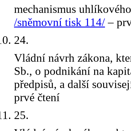
mechanismus uhlíkového 
/sněmovní tisk 114/
– prv
24
.
Vládní návrh zákona, kt
Sb., o podnikání na kapi
předpisů, a další souvise
prvé čtení
25
.