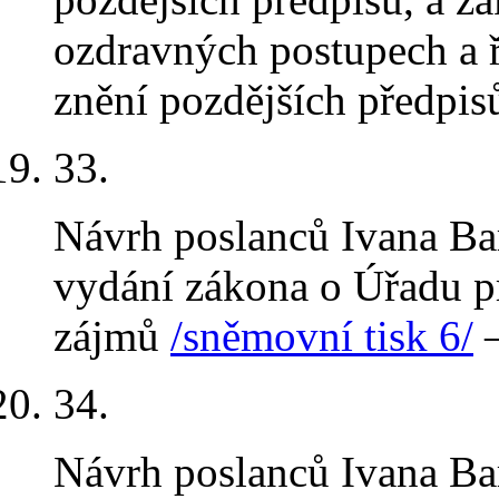
ozdravných postupech a ř
znění pozdějších předpi
33
.
Návrh poslanců Ivana Ba
vydání zákona o Úřadu pr
zájmů
/sněmovní tisk 6/
–
34
.
Návrh poslanců Ivana Ba