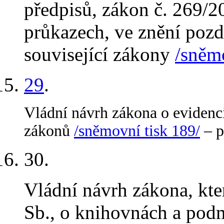
předpisů, zákon č. 269/2
průkazech, ve znění pozdě
související zákony
/sněm
29
.
Vládní návrh zákona o evidenci
zákonů
/sněmovní tisk 189/
– p
30
.
Vládní návrh zákona, kt
Sb., o knihovnách a pod