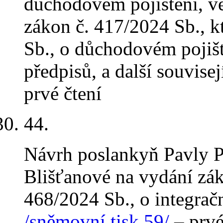
důchodovém pojištění, ve
zákon č. 417/2024 Sb., 
Sb., o důchodovém pojišt
předpisů, a další souvise
prvé čtení
44
.
Návrh poslankyň Pavly 
Blišťanové na vydání zák
468/2024 Sb., o integra
/sněmovní tisk 59/
– prvé