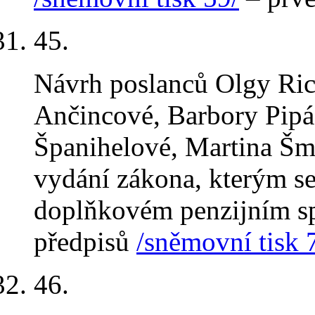
45
.
Návrh poslanců Olgy Ric
Ančincové, Barbory Pip
Španihelové, Martina Šm
vydání zákona, kterým se
doplňkovém penzijním sp
předpisů
/sněmovní tisk 
46
.