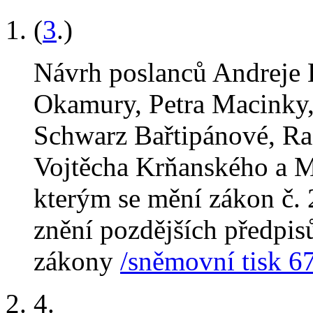
(
3
.)
Návrh poslanců Andreje 
Okamury, Petra Macinky,
Schwarz Bařtipánové, Rad
Vojtěcha Krňanského a M
kterým se mění zákon č. 
znění pozdějších předpisů
zákony
/sněmovní tisk 67
4
.