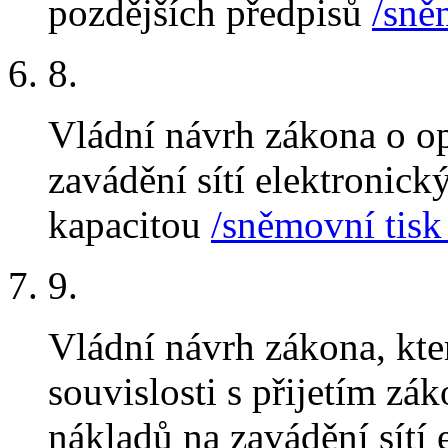
pozdějších předpisů
/sně
8
.
Vládní návrh zákona o op
zavádění sítí elektronic
kapacitou
/sněmovní tisk
9
.
Vládní návrh zákona, kt
souvislosti s přijetím zá
nákladů na zavádění sítí