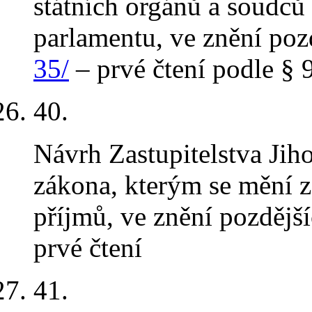
státních orgánů a soudců
parlamentu, ve znění poz
35/
– prvé čtení podle § 9
40
.
Návrh Zastupitelstva Jih
zákona, kterým se mění z
příjmů, ve znění pozdějš
prvé čtení
41
.