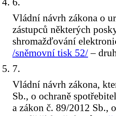
6
.
Vládní návrh zákona o u
zástupců některých posky
shromažďování elektronic
/sněmovní tisk 52/
– druh
7
.
Vládní návrh zákona, kt
Sb., o ochraně spotřebite
a zákon č. 89/2012 Sb., 