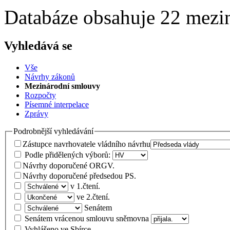
Databáze obsahuje 22 mezi
Vyhledává se
Vše
Návrhy zákonů
Mezinárodní smlouvy
Rozpočty
Písemné interpelace
Zprávy
Podrobnější vyhledávání
Zástupce navrhovatele vládního návrhu
Podle přidělených výborů:
Návrhy doporučené ORGV.
Návrhy doporučené předsedou PS.
v 1.čtení.
ve 2.čtení.
Senátem
Senátem vrácenou smlouvu sněmovna
Vyhlášeno ve Sbírce