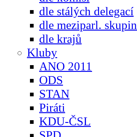
dle stálých delegací
dle meziparl. skupin
dle krajů
Kluby
ANO 2011
ODS
STAN
Piráti
KDU-ČSL
SPD