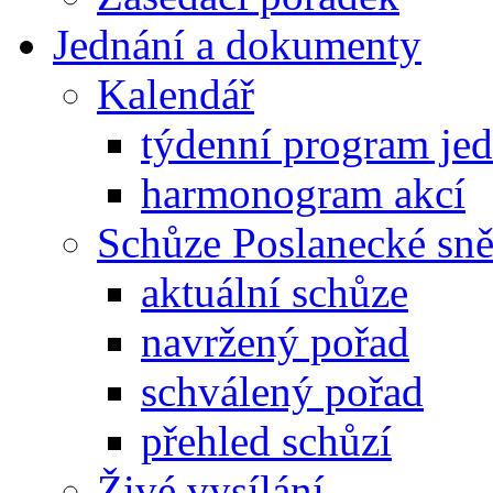
Jednání a dokumenty
Kalendář
týdenní program je
harmonogram akcí
Schůze Poslanecké s
aktuální schůze
navržený pořad
schválený pořad
přehled schůzí
Živé vysílání