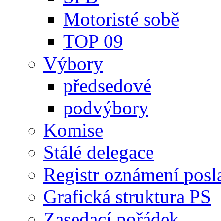
Motoristé sobě
TOP 09
Výbory
předsedové
podvýbory
Komise
Stálé delegace
Registr oznámení posl
Grafická struktura PS
Zasedací pořádek