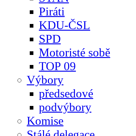
Piráti
KDU-ČSL
SPD
Motoristé sobě
TOP 09
Výbory
předsedové
podvýbory
Komise
Stálé delegace