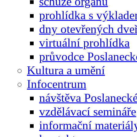
schůze orgánů
prohlídka s výklad
dny otevřených dveř
virtuální prohlídka
průvodce Poslanec
Kultura a umění
Infocentrum
návštěva Poslaneck
vzdělávací semináře
informační materiál