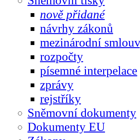
Sněmovní tisky
nově přidané
návrhy zákonů
mezinárodní smlou
rozpočty
písemné interpelace
zprávy
rejstříky
Sněmovní dokumenty
Dokumenty EU