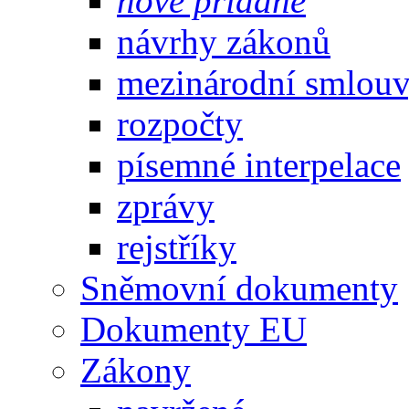
nově přidané
návrhy zákonů
mezinárodní smlou
rozpočty
písemné interpelace
zprávy
rejstříky
Sněmovní dokumenty
Dokumenty EU
Zákony