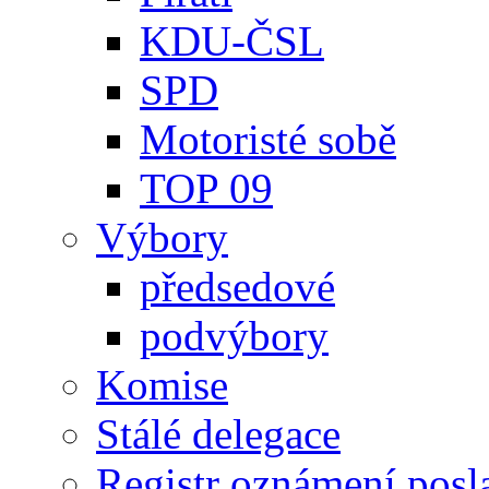
KDU-ČSL
SPD
Motoristé sobě
TOP 09
Výbory
předsedové
podvýbory
Komise
Stálé delegace
Registr oznámení posl