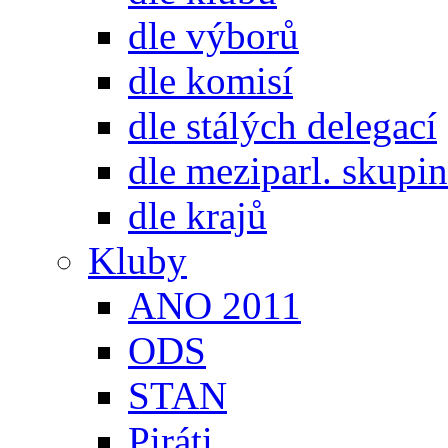
dle výborů
dle komisí
dle stálých delegací
dle meziparl. skupin
dle krajů
Kluby
ANO 2011
ODS
STAN
Piráti