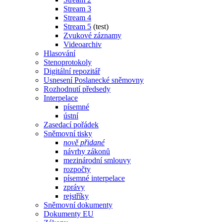
Stream 3
Stream 4
Stream 5
(test)
Zvukové záznamy
Videoarchiv
Hlasování
Stenoprotokoly
Digitální repozitář
Usnesení Poslanecké sněmovny
Rozhodnutí předsedy
Interpelace
písemné
ústní
Zasedací pořádek
Sněmovní tisky
nově přidané
návrhy zákonů
mezinárodní smlouvy
rozpočty
písemné interpelace
zprávy
rejstříky
Sněmovní dokumenty
Dokumenty EU