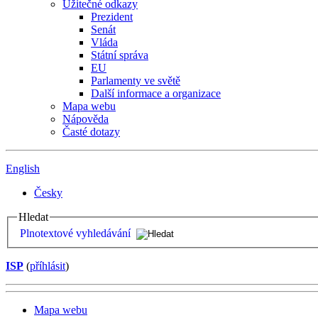
Užitečné odkazy
Prezident
Senát
Vláda
Státní správa
EU
Parlamenty ve světě
Další informace a organizace
Mapa webu
Nápověda
Časté dotazy
English
Česky
Hledat
Plnotextové vyhledávání
ISP
(
příhlásit
)
Mapa webu