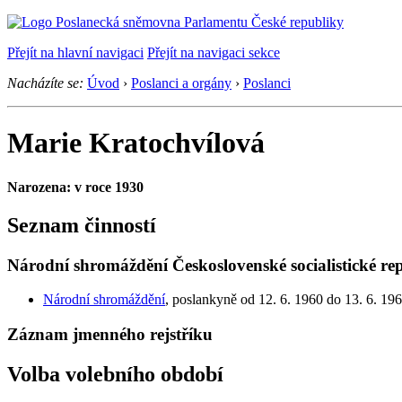
Přejít na hlavní navigaci
Přejít na navigaci sekce
Nacházíte se:
Úvod
›
Poslanci a orgány
›
Poslanci
Marie Kratochvílová
Narozena: v roce 1930
Seznam činností
Národní shromáždění Československé socialistické re
Národní shromáždění
, poslankyně od 12. 6. 1960 do 13. 6. 19
Záznam jmenného rejstříku
Volba volebního období