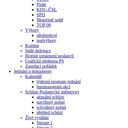
Piráti
KDU-ČSL
SPD
Motoristé sobě
TOP 09
Výbory
předsedové
podvýbory
Komise
Stálé delegace
Registr oznámení poslanců
Grafická struktura PS
Zasedací pořádek
Jednání a dokumenty
Kalendář
týdenní program jednání
harmonogram akcí
Schůze Poslanecké sněmovny
aktuální schůze
navržený pořad
schválený pořad
přehled schůzí
Živé vysílání
Stream 1
Stream 2