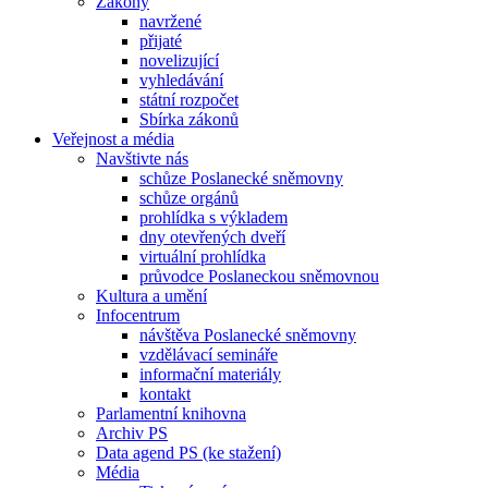
Zákony
navržené
přijaté
novelizující
vyhledávání
státní rozpočet
Sbírka zákonů
Veřejnost a média
Navštivte nás
schůze Poslanecké sněmovny
schůze orgánů
prohlídka s výkladem
dny otevřených dveří
virtuální prohlídka
průvodce Poslaneckou sněmovnou
Kultura a umění
Infocentrum
návštěva Poslanecké sněmovny
vzdělávací semináře
informační materiály
kontakt
Parlamentní knihovna
Archiv PS
Data agend PS (ke stažení)
Média