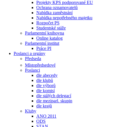
Projekty KPS podporované EU
Ochrana oznamovatelů
Nabídka zaměstnání
Nabídka nepotřebného majetku
Rozpočet PS
Studentské stáže
Parlamentní knihovna
Online katalog
Parlamentní institut
Práce PI
Poslanci a orgány
Předseda
Místopředsedové
Poslanci
dle abecedy
dle klubů
dle výborů
dle komisí
dle stálých delegací
dle meziparl. skupin
dle krajů
Kluby
ANO 2011
ODS
STAN