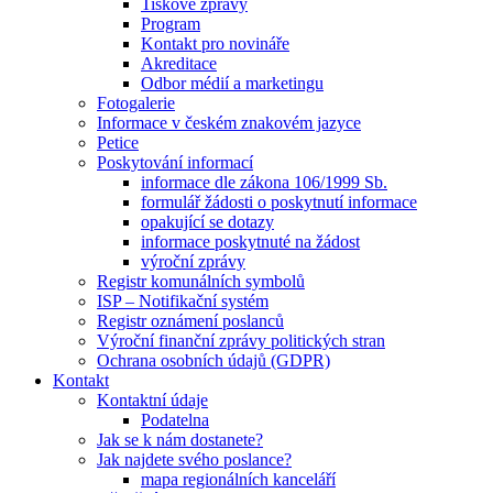
Tiskové zprávy
Program
Kontakt pro novináře
Akreditace
Odbor médií a marketingu
Fotogalerie
Informace v českém znakovém jazyce
Petice
Poskytování informací
informace dle zákona 106/1999 Sb.
formulář žádosti o poskytnutí informace
opakující se dotazy
informace poskytnuté na žádost
výroční zprávy
Registr komunálních symbolů
ISP – Notifikační systém
Registr oznámení poslanců
Výroční finanční zprávy politických stran
Ochrana osobních údajů (GDPR)
Kontakt
Kontaktní údaje
Podatelna
Jak se k nám dostanete?
Jak najdete svého poslance?
mapa regionálních kanceláří