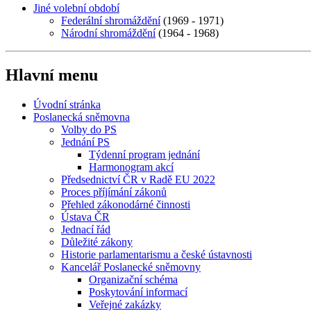
Jiné volební období
Federální shromáždění
(1969 - 1971)
Národní shromáždění
(1964 - 1968)
Hlavní menu
Úvodní stránka
Poslanecká sněmovna
Volby do PS
Jednání PS
Týdenní program jednání
Harmonogram akcí
Předsednictví ČR v Radě EU 2022
Proces příjímání zákonů
Přehled zákonodárné činnosti
Ústava ČR
Jednací řád
Důležité zákony
Historie parlamentarismu a české ústavnosti
Kancelář Poslanecké sněmovny
Organizační schéma
Poskytování informací
Veřejné zakázky