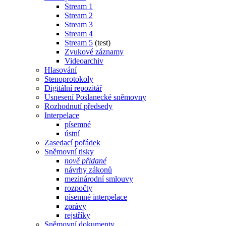
Stream 1
Stream 2
Stream 3
Stream 4
Stream 5
(test)
Zvukové záznamy
Videoarchiv
Hlasování
Stenoprotokoly
Digitální repozitář
Usnesení Poslanecké sněmovny
Rozhodnutí předsedy
Interpelace
písemné
ústní
Zasedací pořádek
Sněmovní tisky
nově přidané
návrhy zákonů
mezinárodní smlouvy
rozpočty
písemné interpelace
zprávy
rejstříky
Sněmovní dokumenty