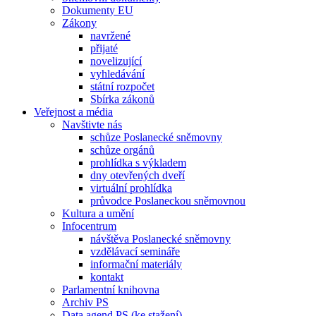
Dokumenty EU
Zákony
navržené
přijaté
novelizující
vyhledávání
státní rozpočet
Sbírka zákonů
Veřejnost a média
Navštivte nás
schůze Poslanecké sněmovny
schůze orgánů
prohlídka s výkladem
dny otevřených dveří
virtuální prohlídka
průvodce Poslaneckou sněmovnou
Kultura a umění
Infocentrum
návštěva Poslanecké sněmovny
vzdělávací semináře
informační materiály
kontakt
Parlamentní knihovna
Archiv PS
Data agend PS (ke stažení)