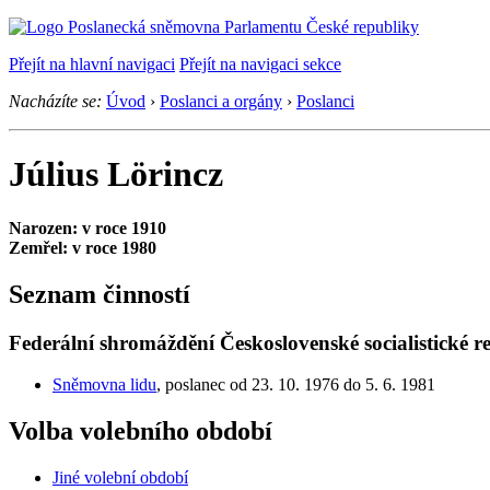
Přejít na hlavní navigaci
Přejít na navigaci sekce
Nacházíte se:
Úvod
›
Poslanci a orgány
›
Poslanci
Július Lörincz
Narozen: v roce 1910
Zemřel: v roce 1980
Seznam činností
Federální shromáždění Československé socialistické r
Sněmovna lidu
, poslanec od 23. 10. 1976 do 5. 6. 1981
Volba volebního období
Jiné volební období