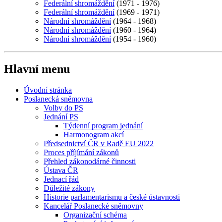
Federální shromáždění
(1971 - 1976)
Federální shromáždění
(1969 - 1971)
Národní shromáždění
(1964 - 1968)
Národní shromáždění
(1960 - 1964)
Národní shromáždění
(1954 - 1960)
Hlavní menu
Úvodní stránka
Poslanecká sněmovna
Volby do PS
Jednání PS
Týdenní program jednání
Harmonogram akcí
Předsednictví ČR v Radě EU 2022
Proces příjímání zákonů
Přehled zákonodárné činnosti
Ústava ČR
Jednací řád
Důležité zákony
Historie parlamentarismu a české ústavnosti
Kancelář Poslanecké sněmovny
Organizační schéma