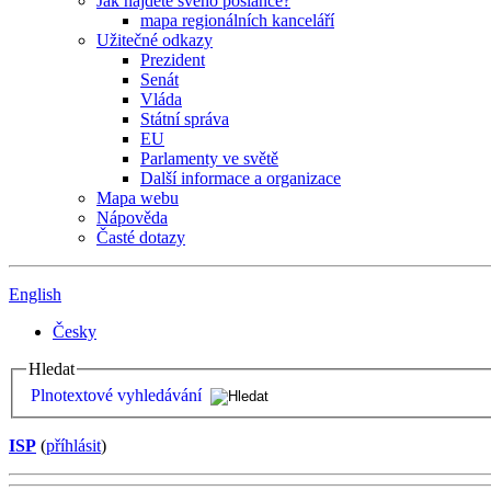
Jak najdete svého poslance?
mapa regionálních kanceláří
Užitečné odkazy
Prezident
Senát
Vláda
Státní správa
EU
Parlamenty ve světě
Další informace a organizace
Mapa webu
Nápověda
Časté dotazy
English
Česky
Hledat
Plnotextové vyhledávání
ISP
(
příhlásit
)