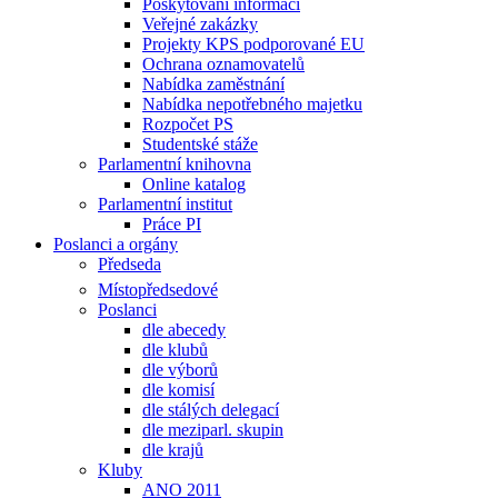
Poskytování informací
Veřejné zakázky
Projekty KPS podporované EU
Ochrana oznamovatelů
Nabídka zaměstnání
Nabídka nepotřebného majetku
Rozpočet PS
Studentské stáže
Parlamentní knihovna
Online katalog
Parlamentní institut
Práce PI
Poslanci a orgány
Předseda
Místopředsedové
Poslanci
dle abecedy
dle klubů
dle výborů
dle komisí
dle stálých delegací
dle meziparl. skupin
dle krajů
Kluby
ANO 2011