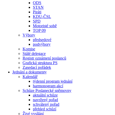
ODS
STAN
Piráti
KDU-ČSL
SPD
Motoristé sobě
TOP 09
Výbory
předsedové
podvýbory
Komise
Stálé delegace
Registr oznámení poslanců
Grafická struktura PS
Zasedací pořádek
Jednání a dokumenty
Kalendář
týdenní program jednání
harmonogram akcí
Schůze Poslanecké sněmovny
aktuální schůze
navržený pořad
schválený pořad
přehled schůzí
Živé vysílání