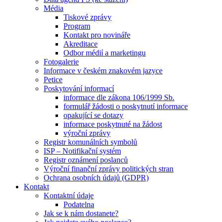
Média
Tiskové zprávy
Program
Kontakt pro novináře
Akreditace
Odbor médií a marketingu
Fotogalerie
Informace v českém znakovém jazyce
Petice
Poskytování informací
informace dle zákona 106/1999 Sb.
formulář žádosti o poskytnutí informace
opakující se dotazy
informace poskytnuté na žádost
výroční zprávy
Registr komunálních symbolů
ISP – Notifikační systém
Registr oznámení poslanců
Výroční finanční zprávy politických stran
Ochrana osobních údajů (GDPR)
Kontakt
Kontaktní údaje
Podatelna
Jak se k nám dostanete?