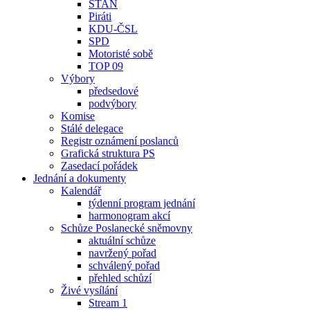
STAN
Piráti
KDU-ČSL
SPD
Motoristé sobě
TOP 09
Výbory
předsedové
podvýbory
Komise
Stálé delegace
Registr oznámení poslanců
Grafická struktura PS
Zasedací pořádek
Jednání a dokumenty
Kalendář
týdenní program jednání
harmonogram akcí
Schůze Poslanecké sněmovny
aktuální schůze
navržený pořad
schválený pořad
přehled schůzí
Živé vysílání
Stream 1