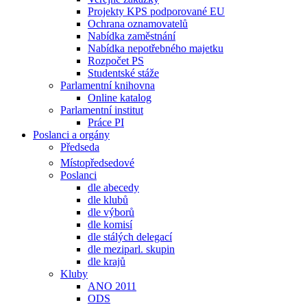
Projekty KPS podporované EU
Ochrana oznamovatelů
Nabídka zaměstnání
Nabídka nepotřebného majetku
Rozpočet PS
Studentské stáže
Parlamentní knihovna
Online katalog
Parlamentní institut
Práce PI
Poslanci a orgány
Předseda
Místopředsedové
Poslanci
dle abecedy
dle klubů
dle výborů
dle komisí
dle stálých delegací
dle meziparl. skupin
dle krajů
Kluby
ANO 2011
ODS