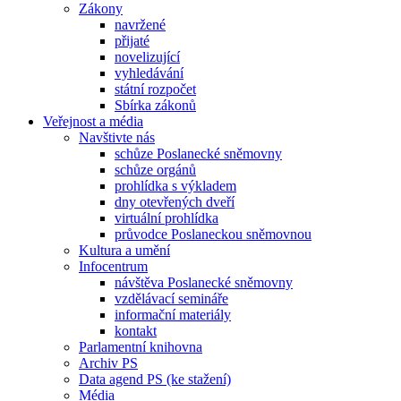
Zákony
navržené
přijaté
novelizující
vyhledávání
státní rozpočet
Sbírka zákonů
Veřejnost a média
Navštivte nás
schůze Poslanecké sněmovny
schůze orgánů
prohlídka s výkladem
dny otevřených dveří
virtuální prohlídka
průvodce Poslaneckou sněmovnou
Kultura a umění
Infocentrum
návštěva Poslanecké sněmovny
vzdělávací semináře
informační materiály
kontakt
Parlamentní knihovna
Archiv PS
Data agend PS (ke stažení)
Média