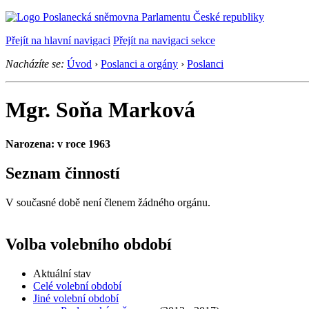
Přejít na hlavní navigaci
Přejít na navigaci sekce
Nacházíte se:
Úvod
›
Poslanci a orgány
›
Poslanci
Mgr. Soňa Marková
Narozena: v roce 1963
Seznam činností
V současné době není členem žádného orgánu.
Volba volebního období
Aktuální stav
Celé volební období
Jiné volební období