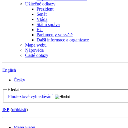
Užitečné odkazy
Prezident
Senát
Vláda
Státní správa
EU
Parlamenty ve světě
Další informace a organizace
Mapa webu
Nápověda
Časté dotazy
English
Česky
Hledat
Plnotextové vyhledávání
ISP
(
příhlásit
)
Mapa webu