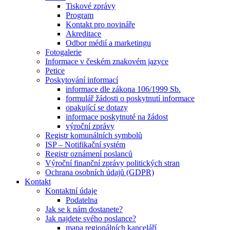
Tiskové zprávy
Program
Kontakt pro novináře
Akreditace
Odbor médií a marketingu
Fotogalerie
Informace v českém znakovém jazyce
Petice
Poskytování informací
informace dle zákona 106/1999 Sb.
formulář žádosti o poskytnutí informace
opakující se dotazy
informace poskytnuté na žádost
výroční zprávy
Registr komunálních symbolů
ISP – Notifikační systém
Registr oznámení poslanců
Výroční finanční zprávy politických stran
Ochrana osobních údajů (GDPR)
Kontakt
Kontaktní údaje
Podatelna
Jak se k nám dostanete?
Jak najdete svého poslance?
mapa regionálních kanceláří