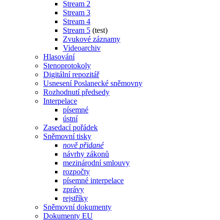
Stream 2
Stream 3
Stream 4
Stream 5
(test)
Zvukové záznamy
Videoarchiv
Hlasování
Stenoprotokoly
Digitální repozitář
Usnesení Poslanecké sněmovny
Rozhodnutí předsedy
Interpelace
písemné
ústní
Zasedací pořádek
Sněmovní tisky
nově přidané
návrhy zákonů
mezinárodní smlouvy
rozpočty
písemné interpelace
zprávy
rejstříky
Sněmovní dokumenty
Dokumenty EU