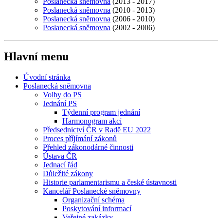
Poslanecká sněmovna
(2013 - 2017)
Poslanecká sněmovna
(2010 - 2013)
Poslanecká sněmovna
(2006 - 2010)
Poslanecká sněmovna
(2002 - 2006)
Hlavní menu
Úvodní stránka
Poslanecká sněmovna
Volby do PS
Jednání PS
Týdenní program jednání
Harmonogram akcí
Předsednictví ČR v Radě EU 2022
Proces příjímání zákonů
Přehled zákonodárné činnosti
Ústava ČR
Jednací řád
Důležité zákony
Historie parlamentarismu a české ústavnosti
Kancelář Poslanecké sněmovny
Organizační schéma
Poskytování informací
Veřejné zakázky