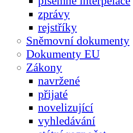
písemné interpelace
zprávy
rejstříky
Sněmovní dokumenty
Dokumenty EU
Zákony
navržené
přijaté
novelizující
vyhledávání