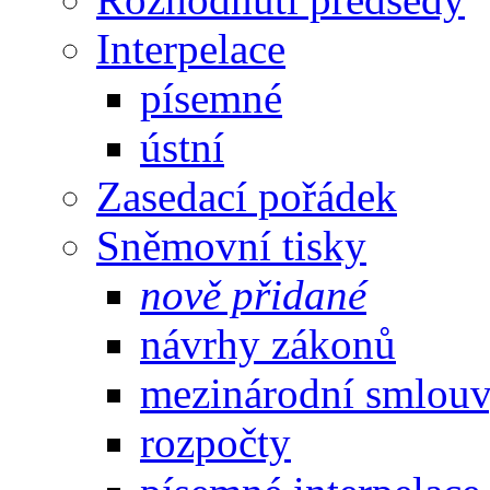
Interpelace
písemné
ústní
Zasedací pořádek
Sněmovní tisky
nově přidané
návrhy zákonů
mezinárodní smlou
rozpočty