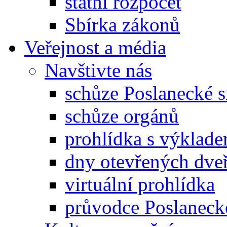
státní rozpočet
Sbírka zákonů
Veřejnost a média
Navštivte nás
schůze Poslanecké
schůze orgánů
prohlídka s výklad
dny otevřených dveř
virtuální prohlídka
průvodce Poslanec