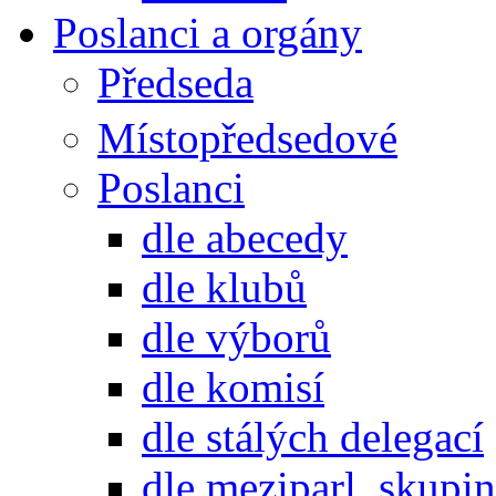
Poslanci a orgány
Předseda
Místopředsedové
Poslanci
dle abecedy
dle klubů
dle výborů
dle komisí
dle stálých delegací
dle meziparl. skupin