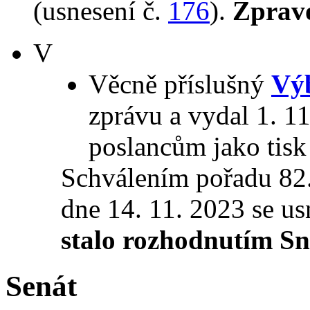
(usnesení č.
176
).
Zprav
V
Věcně příslušný
Vý
zprávu a vydal 1. 1
poslancům jako tis
Schválením pořadu 82
dne 14. 11. 2023 se u
stalo rozhodnutím S
Senát