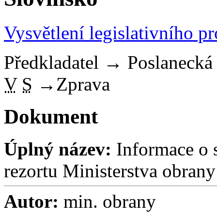
Vysvětlení legislativního p
Předkladatel
→
Poslaneck
V
S
→
Zprava
Dokument
Úplný název:
Informace o s
rezortu Ministerstva obran
Autor:
min. obrany