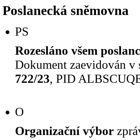
Poslanecká sněmovna
PS
Rozesláno všem poslan
Dokument zaevidován v
722/23
, PID ALBSCUQ
O
Organizační výbor
zpr