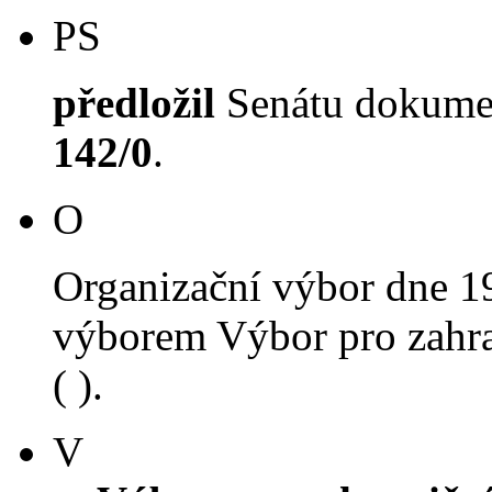
PS
předložil
Senátu dokument
142/0
.
O
Organizační výbor dne 1
výborem Výbor pro zahra
( ).
V