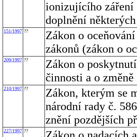
ionizujícího zářen
doplnění některých
151/1997
??
Zákon o oceňování
zákonů (zákon o o
209/1997
??
Zákon o poskytnutí
činnosti a o změně
210/1997
??
Zákon, kterým se m
národní rady č. 586
znění pozdějších p
227/1997
??
Zákon o nadacích a