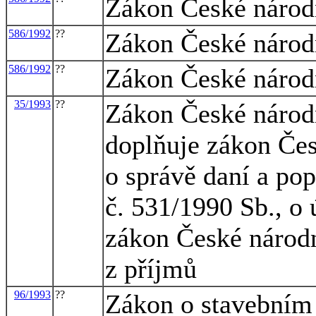
Zákon České národn
586/1992
??
Zákon České národn
586/1992
??
Zákon České národn
35/1993
??
Zákon České národn
doplňuje zákon Čes
o správě daní a po
č. 531/1990 Sb., o
zákon České národn
z příjmů
96/1993
??
Zákon o stavebním 