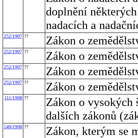
doplnění některých
nadacích a nadační
252/1997
??
Zákon o zemědělst
252/1997
??
Zákon o zemědělst
252/1997
??
Zákon o zemědělst
252/1997
??
Zákon o zemědělst
111/1998
??
Zákon o vysokých š
dalších zákonů (zá
149/1998
??
Zákon, kterým se m