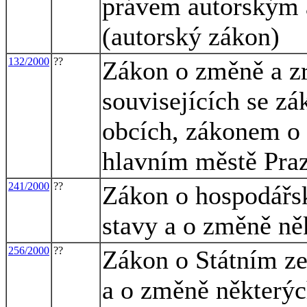
právem autorským 
(autorský zákon)
132/2000
??
Zákon o změně a z
souvisejících se z
obcích, zákonem o
hlavním městě Pra
241/2000
??
Zákon o hospodářsk
stavy a o změně ně
256/2000
??
Zákon o Státním z
a o změně některýc