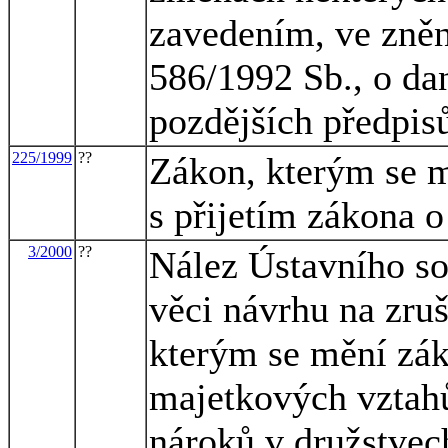
zavedením, ve zněn
586/1992 Sb., o dan
pozdějších předpis
225/1999
??
Zákon, kterým se m
s přijetím zákona o
3/2000
??
Nález Ústavního so
věci návrhu na zru
kterým se mění zák
majetkových vztah
nároků v družstvech