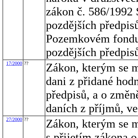
zákon č. 586/1992 S
pozdějších předpisů
Pozemkovém fondu 
pozdějších předpis
17/2000
??
Zákon, kterým se m
dani z přidané hodn
předpisů, a o změn
daních z příjmů, ve
27/2000
??
Zákon, kterým se m
s přijetím zákona 