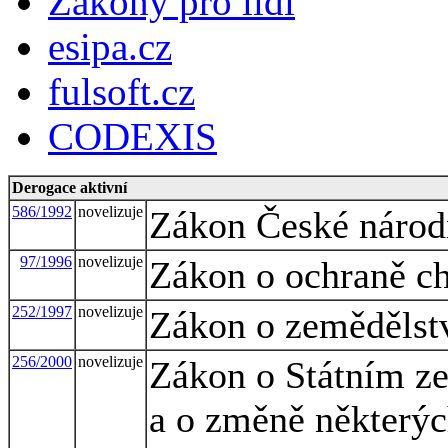
Zákony pro lidi
esipa.cz
fulsoft.cz
CODEXIS
Derogace aktivní
586/1992
novelizuje
Zákon České národn
97/1996
novelizuje
Zákon o ochraně c
252/1997
novelizuje
Zákon o zemědělst
256/2000
novelizuje
Zákon o Státním z
a o změně některýc