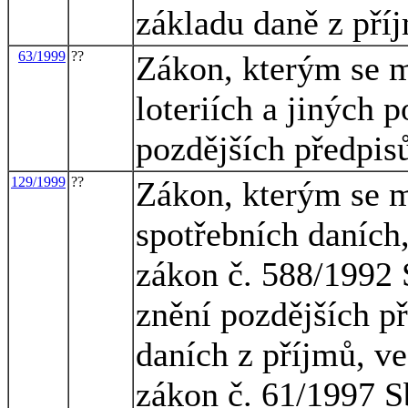
základu daně z pří
63/1999
??
Zákon, kterým se m
loteriích a jiných 
pozdějších předpis
129/1999
??
Zákon, kterým se m
spotřebních daních,
zákon č. 588/1992 S
znění pozdějších př
daních z příjmů, ve
zákon č. 61/1997 Sb