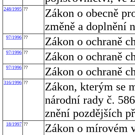
248/1995
??
Zákon o obecně pro
změně a doplnění 
97/1996
??
Zákon o ochraně c
97/1996
??
Zákon o ochraně c
97/1996
??
Zákon o ochraně c
316/1996
??
Zákon, kterým se m
národní rady č. 586
znění pozdějších p
18/1997
??
Zákon o mírovém vy