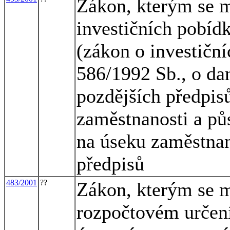
Zákon, kterým se m
investičních pobíd
(zákon o investiční
586/1992 Sb., o dan
pozdějších předpisů
zaměstnanosti a pů
na úseku zaměstnan
předpisů
483/2001
??
Zákon, kterým se m
rozpočtovém určení