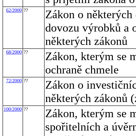
62/2000
??
Zákon o některých 
dovozu výrobků a o
některých zákonů
68/2000
??
Zákon, kterým se m
ochraně chmele
72/2000
??
Zákon o investiční
některých zákonů (
100/2000
??
Zákon, kterým se m
spořitelních a úvěr