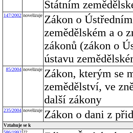
Státním zemědělsk
147/2002
novelizuje
Zákon o Ústředním
zemědělském a o zm
zákonů (zákon o Ú
ústavu zemědělské
85/2004
novelizuje
Zákon, kterým se m
zemědělství, ve zně
další zákony
235/2004
novelizuje
Zákon o dani z při
Vztahuje se k
586/1992
??