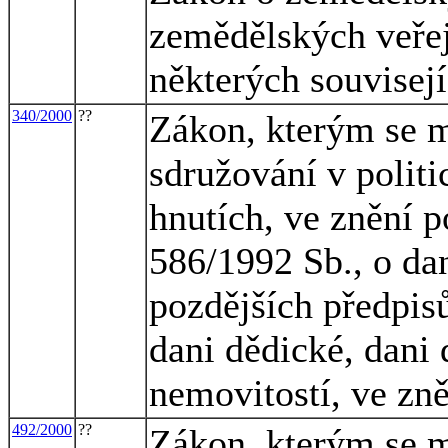
zemědělských veře
některých souvisej
340/2000
??
Zákon, kterým se m
sdružování v politi
hnutích, ve znění p
586/1992 Sb., o dan
pozdějších předpisů
dani dědické, dani 
nemovitostí, ve zn
492/2000
??
Zákon, kterým se m