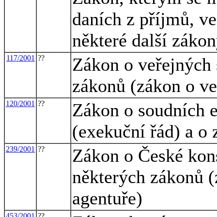
daních z příjmů, ve
některé další záko
117/2001
??
Zákon o veřejných 
zákonů (zákon o ve
120/2001
??
Zákon o soudních e
(exekuční řád) a o
239/2001
??
Zákon o České kons
některých zákonů (
agentuře)
453/2001
??