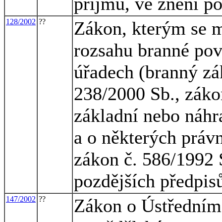
příjmů, ve znění p
128/2002
??
Zákon, kterým se m
rozsahu branné pov
úřadech (branný zá
238/2000 Sb., záko
základní nebo náhr
a o některých práv
zákon č. 586/1992 S
pozdějších předpis
147/2002
??
Zákon o Ústředním