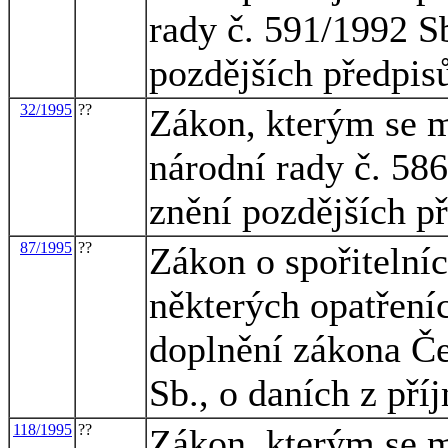
rady č. 591/1992 Sb
pozdějších předpis
32/1995
??
Zákon, kterým se m
národní rady č. 586
znění pozdějších p
87/1995
??
Zákon o spořitelníc
některých opatřeníc
doplnění zákona Če
Sb., o daních z pří
118/1995
??
Zákon, kterým se m