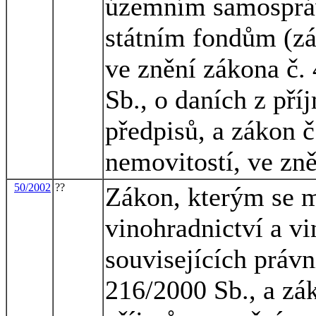
územním samosprá
státním fondům (zá
ve znění zákona č.
Sb., o daních z pří
předpisů, a zákon č
nemovitostí, ve zn
50/2002
??
Zákon, kterým se m
vinohradnictví a vi
souvisejících právn
216/2000 Sb., a zák