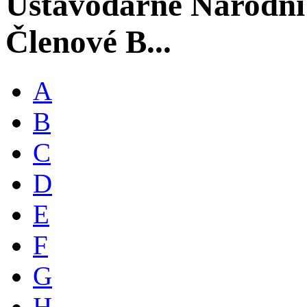
Ústavodárné Národní
Členové B...
A
B
C
D
E
F
G
H