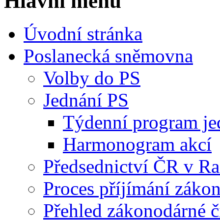
Hlavní menu
Úvodní stránka
Poslanecká sněmovna
Volby do PS
Jednání PS
Týdenní program je
Harmonogram akcí
Předsednictví ČR v R
Proces příjímání záko
Přehled zákonodárné č