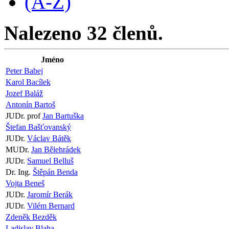
(A-Z)
Nalezeno 32 členů.
Jméno
Peter Babej
Karol Bacílek
Jozef Baláž
Antonín Bartoš
JUDr. prof
Jan Bartuška
Štefan Bašťovanský
JUDr.
Václav Bátěk
MUDr.
Jan Bělehrádek
JUDr.
Samuel Belluš
Dr. Ing.
Štěpán Benda
Vojta Beneš
JUDr.
Jaromír Berák
JUDr.
Vilém Bernard
Zdeněk Bezděk
Ladislav Blaha