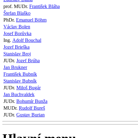
prof. MUDr.
František Bláha
Štefan Blaško
PhDr.
Emanuel Böhm
Václav Bolen
Josef Borůvka
Ing.
Adolf Bouchal
Jozef Brieška
Stanislav Broj
JUDr.
Jozef Brúha
Jan Brukner
František Bubník
Stanislav Bubník
JUDr.
Miloš Bugár
Jan Buchvaldek
JUDr.
Bohumír Bunža
MUDr.
Rudolf Bureš
JUDr.
Gustav Burian