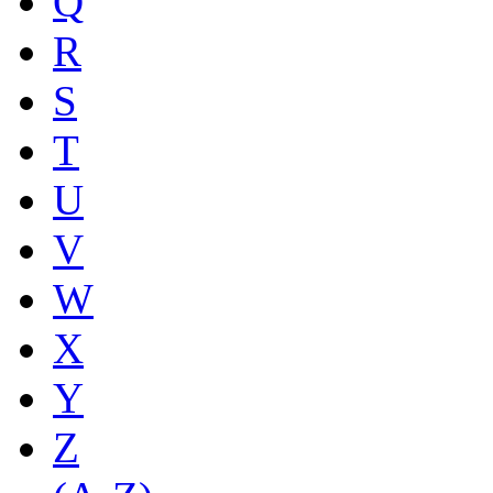
Q
R
S
T
U
V
W
X
Y
Z