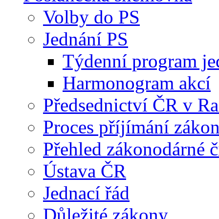
Volby do PS
Jednání PS
Týdenní program je
Harmonogram akcí
Předsednictví ČR v R
Proces příjímání záko
Přehled zákonodárné č
Ústava ČR
Jednací řád
Důležité zákony