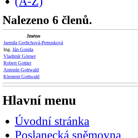
(A-Z)
Nalezeno 6 členů.
Jméno
Jarmila Gerlichová-Petrusková
Ing.
Ján Gonda
Vladimír Görner
Robert Gottier
Antonín Gottwald
Klement Gottwald
Hlavní menu
Úvodní stránka
Poslanecká sněmovna