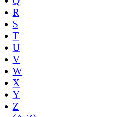
Q
R
S
T
U
V
W
X
Y
Z