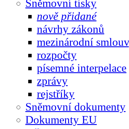
Sněmovní tisky
nově přidané
návrhy zákonů
mezinárodní smlou
rozpočty
písemné interpelace
zprávy
rejstříky
Sněmovní dokumenty
Dokumenty EU