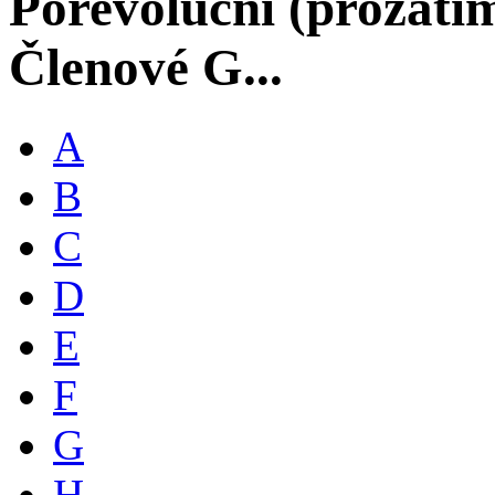
Porevoluční (prozati
Členové G...
A
B
C
D
E
F
G
H