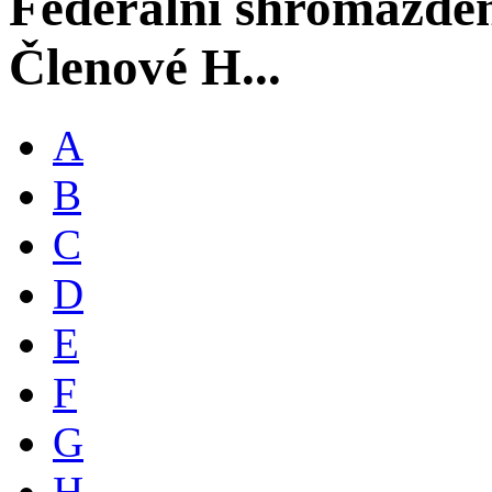
Federální shromáždě
Členové H...
A
B
C
D
E
F
G
H