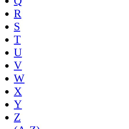
Q
R
S
T
U
V
W
X
Y
Z