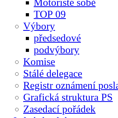
Motoristé sobě
TOP 09
Výbory
předsedové
podvýbory
Komise
Stálé delegace
Registr oznámení posl
Grafická struktura PS
Zasedací pořádek