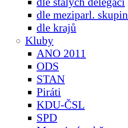
dle stálých delegací
dle meziparl. skupin
dle krajů
Kluby
ANO 2011
ODS
STAN
Piráti
KDU-ČSL
SPD