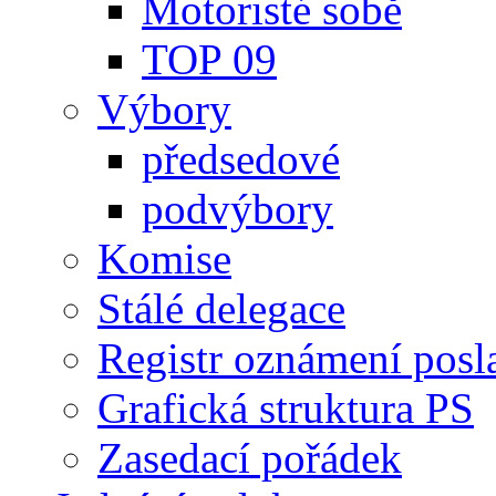
Motoristé sobě
TOP 09
Výbory
předsedové
podvýbory
Komise
Stálé delegace
Registr oznámení posl
Grafická struktura PS
Zasedací pořádek