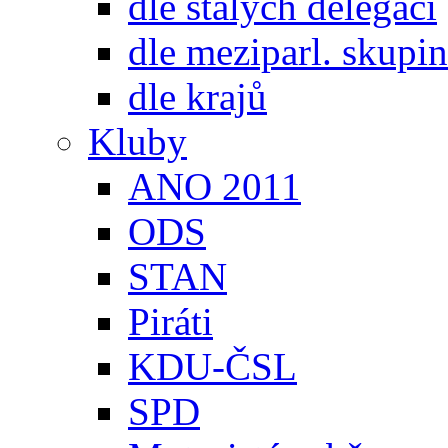
dle stálých delegací
dle meziparl. skupin
dle krajů
Kluby
ANO 2011
ODS
STAN
Piráti
KDU-ČSL
SPD