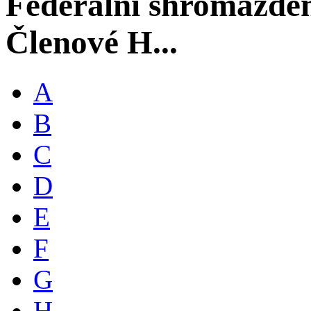
Federální shromáždě
Členové H...
A
B
C
D
E
F
G
H