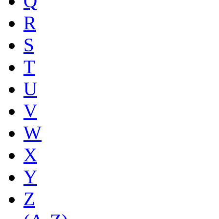
Q
R
S
T
U
V
W
X
Y
Z