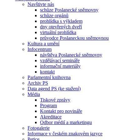
Navštivte nás
schůze Poslanecké sněmovny
schůze orgánů
prohlídka s výkladem
dny otevřených dveří
virtuální prohlídka
průvodce Poslaneckou sněmovnou
Kultura a umění
Infocentrum
návštěva Poslanecké sněmovny
vzdělávací semináře
informační materiály
kontakt
Parlamentní knihovna
Archiv PS
Data agend PS (ke stažení)
Média
Tiskové zprávy
Program
Kontakt pro novináře
Akreditace
Odbor médií a marketingu
Fotogalerie
Informace v českém znakovém jazyce
Petice