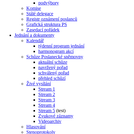
podvýbory
Komise
Stálé delegace
Registr oznámení poslanců
Grafická struktura PS
Zasedací pořádek
Jednání a dokumenty
Kalendář
týdenní program jednání
harmonogram akcí
Schůze Poslanecké sněmovny
aktuální schůze
navržený pořad
schválený pořad
přehled schůzí
Živé vysílání
Stream 1
Stream 2
Stream 3
Stream 4
Stream 5
(test)
Zvukové záznamy
Videoarchiv
Hlasování
Stenoprotokoly