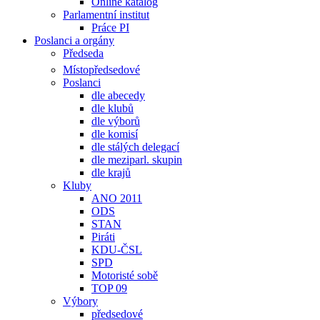
Online katalog
Parlamentní institut
Práce PI
Poslanci a orgány
Předseda
Místopředsedové
Poslanci
dle abecedy
dle klubů
dle výborů
dle komisí
dle stálých delegací
dle meziparl. skupin
dle krajů
Kluby
ANO 2011
ODS
STAN
Piráti
KDU-ČSL
SPD
Motoristé sobě
TOP 09
Výbory
předsedové