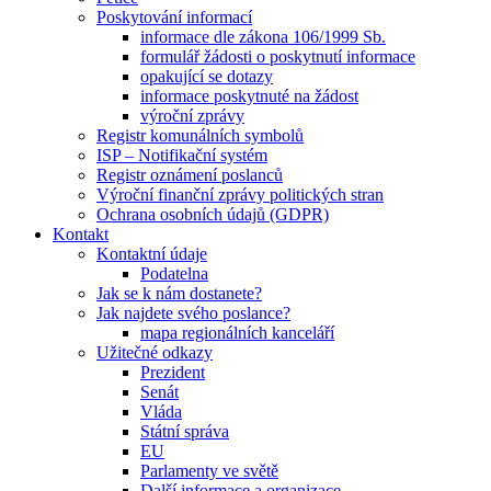
Poskytování informací
informace dle zákona 106/1999 Sb.
formulář žádosti o poskytnutí informace
opakující se dotazy
informace poskytnuté na žádost
výroční zprávy
Registr komunálních symbolů
ISP – Notifikační systém
Registr oznámení poslanců
Výroční finanční zprávy politických stran
Ochrana osobních údajů (GDPR)
Kontakt
Kontaktní údaje
Podatelna
Jak se k nám dostanete?
Jak najdete svého poslance?
mapa regionálních kanceláří
Užitečné odkazy
Prezident
Senát
Vláda
Státní správa
EU
Parlamenty ve světě
Další informace a organizace