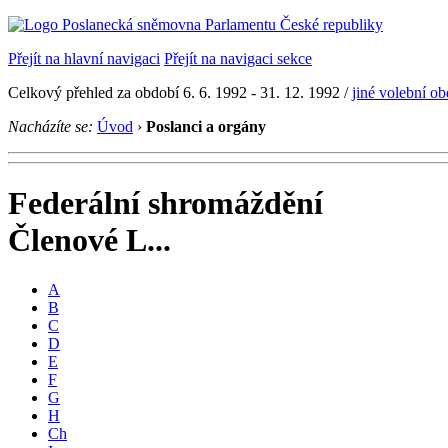
Přejít na hlavní navigaci
Přejít na navigaci sekce
Celkový přehled za období 6. 6. 1992 - 31. 12. 1992 /
jiné volební o
Nacházíte se:
Úvod
›
Poslanci a orgány
Federální shromáždění
Členové L...
A
B
C
D
E
F
G
H
Ch