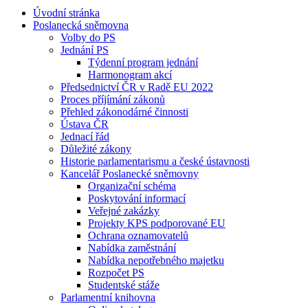
Úvodní stránka
Poslanecká sněmovna
Volby do PS
Jednání PS
Týdenní program jednání
Harmonogram akcí
Předsednictví ČR v Radě EU 2022
Proces příjímání zákonů
Přehled zákonodárné činnosti
Ústava ČR
Jednací řád
Důležité zákony
Historie parlamentarismu a české ústavnosti
Kancelář Poslanecké sněmovny
Organizační schéma
Poskytování informací
Veřejné zakázky
Projekty KPS podporované EU
Ochrana oznamovatelů
Nabídka zaměstnání
Nabídka nepotřebného majetku
Rozpočet PS
Studentské stáže
Parlamentní knihovna