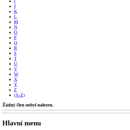
I
J
K
L
M
N
O
P
Q
R
S
T
U
V
W
X
Y
Z
(A-Z)
Žádný člen nebyl nalezen.
Hlavní menu