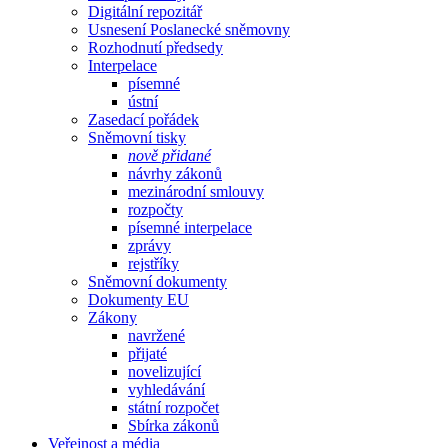
Digitální repozitář
Usnesení Poslanecké sněmovny
Rozhodnutí předsedy
Interpelace
písemné
ústní
Zasedací pořádek
Sněmovní tisky
nově přidané
návrhy zákonů
mezinárodní smlouvy
rozpočty
písemné interpelace
zprávy
rejstříky
Sněmovní dokumenty
Dokumenty EU
Zákony
navržené
přijaté
novelizující
vyhledávání
státní rozpočet
Sbírka zákonů
Veřejnost a média