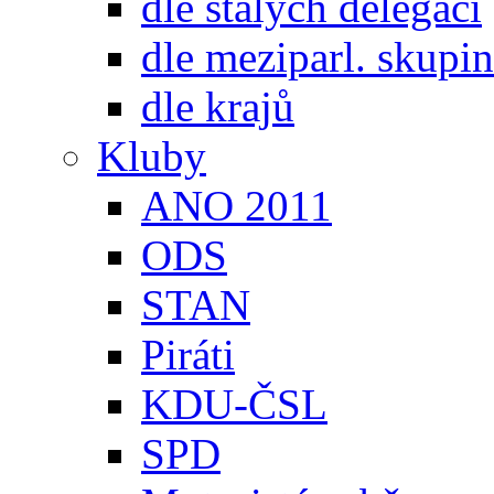
dle stálých delegací
dle meziparl. skupin
dle krajů
Kluby
ANO 2011
ODS
STAN
Piráti
KDU-ČSL
SPD