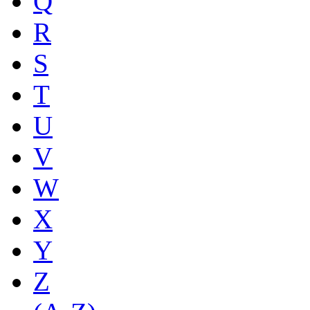
Q
R
S
T
U
V
W
X
Y
Z