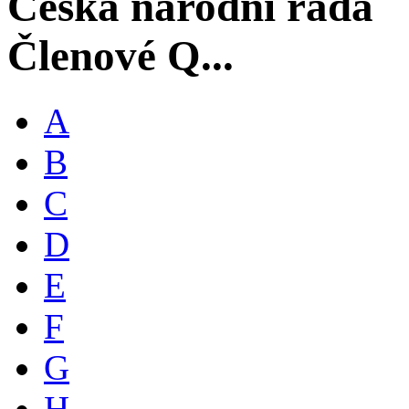
Česká národní rada
Členové Q...
A
B
C
D
E
F
G
H