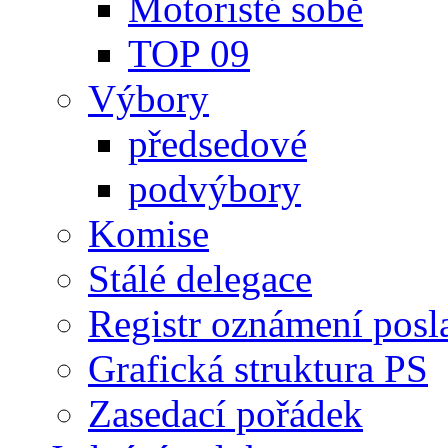
Motoristé sobě
TOP 09
Výbory
předsedové
podvýbory
Komise
Stálé delegace
Registr oznámení posl
Grafická struktura PS
Zasedací pořádek