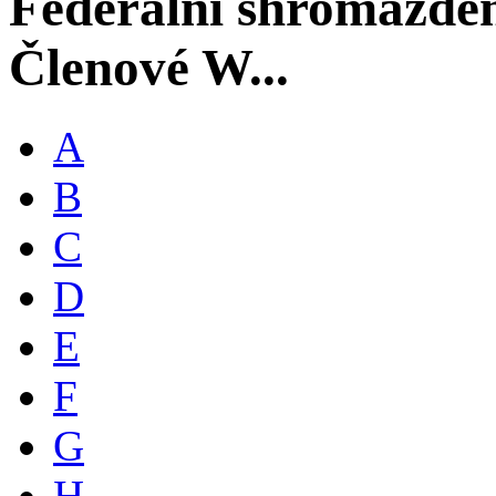
Federální shromáždě
Členové W...
A
B
C
D
E
F
G
H