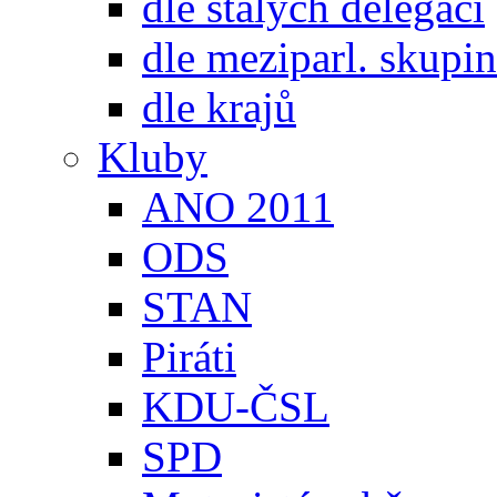
dle stálých delegací
dle meziparl. skupin
dle krajů
Kluby
ANO 2011
ODS
STAN
Piráti
KDU-ČSL
SPD