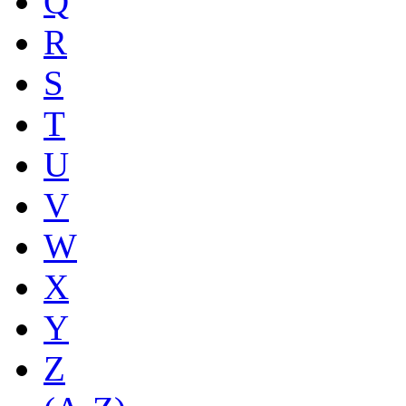
Q
R
S
T
U
V
W
X
Y
Z