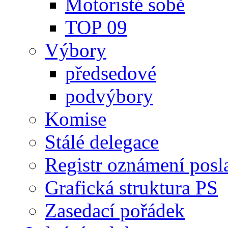
Motoristé sobě
TOP 09
Výbory
předsedové
podvýbory
Komise
Stálé delegace
Registr oznámení posl
Grafická struktura PS
Zasedací pořádek