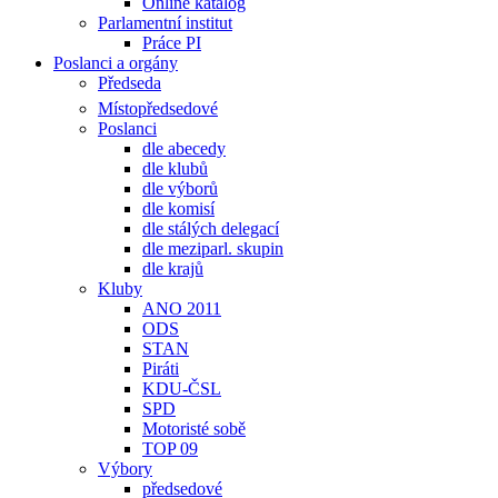
Online katalog
Parlamentní institut
Práce PI
Poslanci a orgány
Předseda
Místopředsedové
Poslanci
dle abecedy
dle klubů
dle výborů
dle komisí
dle stálých delegací
dle meziparl. skupin
dle krajů
Kluby
ANO 2011
ODS
STAN
Piráti
KDU-ČSL
SPD
Motoristé sobě
TOP 09
Výbory
předsedové