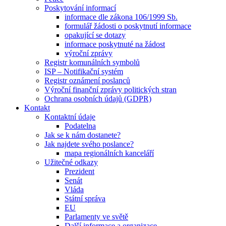
Poskytování informací
informace dle zákona 106/1999 Sb.
formulář žádosti o poskytnutí informace
opakující se dotazy
informace poskytnuté na žádost
výroční zprávy
Registr komunálních symbolů
ISP – Notifikační systém
Registr oznámení poslanců
Výroční finanční zprávy politických stran
Ochrana osobních údajů (GDPR)
Kontakt
Kontaktní údaje
Podatelna
Jak se k nám dostanete?
Jak najdete svého poslance?
mapa regionálních kanceláří
Užitečné odkazy
Prezident
Senát
Vláda
Státní správa
EU
Parlamenty ve světě
Další informace a organizace