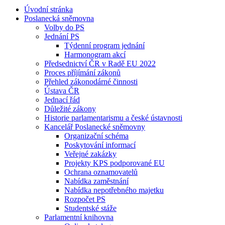
Úvodní stránka
Poslanecká sněmovna
Volby do PS
Jednání PS
Týdenní program jednání
Harmonogram akcí
Předsednictví ČR v Radě EU 2022
Proces příjímání zákonů
Přehled zákonodárné činnosti
Ústava ČR
Jednací řád
Důležité zákony
Historie parlamentarismu a české ústavnosti
Kancelář Poslanecké sněmovny
Organizační schéma
Poskytování informací
Veřejné zakázky
Projekty KPS podporované EU
Ochrana oznamovatelů
Nabídka zaměstnání
Nabídka nepotřebného majetku
Rozpočet PS
Studentské stáže
Parlamentní knihovna