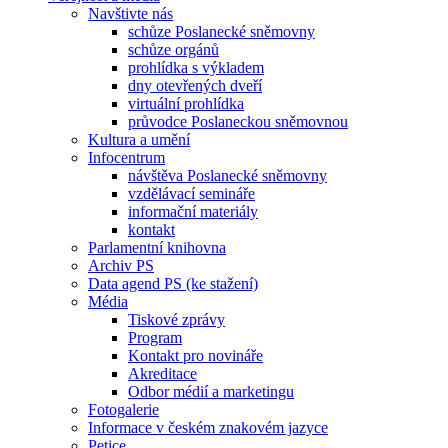
Navštivte nás
schůze Poslanecké sněmovny
schůze orgánů
prohlídka s výkladem
dny otevřených dveří
virtuální prohlídka
průvodce Poslaneckou sněmovnou
Kultura a umění
Infocentrum
návštěva Poslanecké sněmovny
vzdělávací semináře
informační materiály
kontakt
Parlamentní knihovna
Archiv PS
Data agend PS (ke stažení)
Média
Tiskové zprávy
Program
Kontakt pro novináře
Akreditace
Odbor médií a marketingu
Fotogalerie
Informace v českém znakovém jazyce
Petice