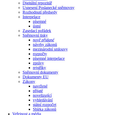
Digitální repozitář
Usnesení Poslanecké sněmovny
Rozhodnutí předsedy
Interpelace
písemné
ústní
Zasedací pořádek
Sněmovní tisky
nově přidané
návrhy zákonů
mezinárodní smlouvy
rozpočty
písemné interpelace
zprávy
rejstříky
Sněmovní dokumenty
Dokumenty EU
Zákony
navržené
přijaté
novelizující
vyhledávání
státní rozpočet
Sbírka zákonů
Veřejnost a média