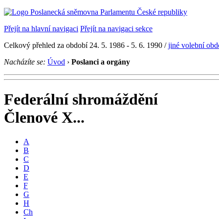
Přejít na hlavní navigaci
Přejít na navigaci sekce
Celkový přehled za období 24. 5. 1986 - 5. 6. 1990 /
jiné volební obd
Nacházíte se:
Úvod
›
Poslanci a orgány
Federální shromáždění
Členové X...
A
B
C
D
E
F
G
H
Ch