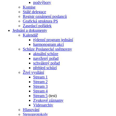
podvýbory
Komise
Stálé delegace
Registr oznámení poslanců
Grafická struktura PS
Zasedací pořádek
Jednání a dokumenty
Kalendář
týdenní program jednání
harmonogram akcí
Schůze Poslanecké sněmovny
aktuální schůze
navržený pořad
schválený pořad
přehled schůzí
Živé vysílání
Stream 1
Stream 2
Stream 3
Stream 4
Stream 5
(test)
Zvukové záznamy
Videoarchiv
Hlasování
Stenoprotokoly