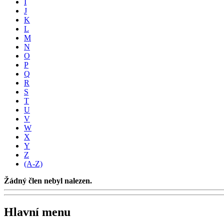
I
J
K
L
M
N
O
P
Q
R
S
T
U
V
W
X
Y
Z
(A-Z)
Žádný člen nebyl nalezen.
Hlavní menu