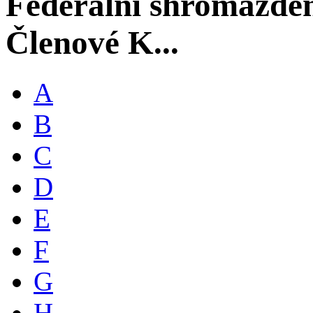
Federální shromáždě
Členové K...
A
B
C
D
E
F
G
H