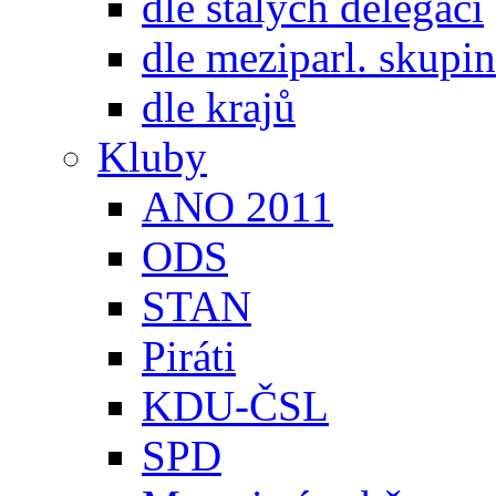
dle stálých delegací
dle meziparl. skupin
dle krajů
Kluby
ANO 2011
ODS
STAN
Piráti
KDU-ČSL
SPD