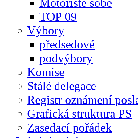
Motoristé sobě
TOP 09
Výbory
předsedové
podvýbory
Komise
Stálé delegace
Registr oznámení posl
Grafická struktura PS
Zasedací pořádek