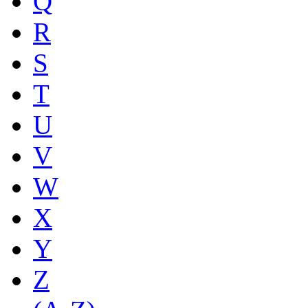
Q
R
S
T
U
V
W
X
Y
Z