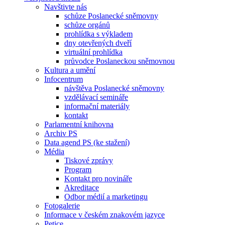
Navštivte nás
schůze Poslanecké sněmovny
schůze orgánů
prohlídka s výkladem
dny otevřených dveří
virtuální prohlídka
průvodce Poslaneckou sněmovnou
Kultura a umění
Infocentrum
návštěva Poslanecké sněmovny
vzdělávací semináře
informační materiály
kontakt
Parlamentní knihovna
Archiv PS
Data agend PS (ke stažení)
Média
Tiskové zprávy
Program
Kontakt pro novináře
Akreditace
Odbor médií a marketingu
Fotogalerie
Informace v českém znakovém jazyce
Petice