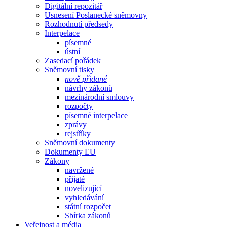
Digitální repozitář
Usnesení Poslanecké sněmovny
Rozhodnutí předsedy
Interpelace
písemné
ústní
Zasedací pořádek
Sněmovní tisky
nově přidané
návrhy zákonů
mezinárodní smlouvy
rozpočty
písemné interpelace
zprávy
rejstříky
Sněmovní dokumenty
Dokumenty EU
Zákony
navržené
přijaté
novelizující
vyhledávání
státní rozpočet
Sbírka zákonů
Veřejnost a média