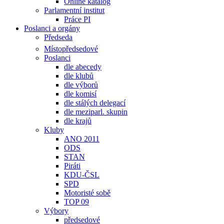
Online katalog
Parlamentní institut
Práce PI
Poslanci a orgány
Předseda
Místopředsedové
Poslanci
dle abecedy
dle klubů
dle výborů
dle komisí
dle stálých delegací
dle meziparl. skupin
dle krajů
Kluby
ANO 2011
ODS
STAN
Piráti
KDU-ČSL
SPD
Motoristé sobě
TOP 09
Výbory
předsedové