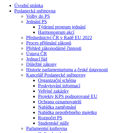
Úvodní stránka
Poslanecká sněmovna
Volby do PS
Jednání PS
Týdenní program jednání
Harmonogram akcí
Předsednictví ČR v Radě EU 2022
Proces příjímání zákonů
Přehled zákonodárné činnosti
Ústava ČR
Jednací řád
Důležité zákony
Historie parlamentarismu a české ústavnosti
Kancelář Poslanecké sněmovny
Organizační schéma
Poskytování informací
Veřejné zakázky
Projekty KPS podporované EU
Ochrana oznamovatelů
Nabídka zaměstnání
Nabídka nepotřebného majetku
Rozpočet PS
Studentské stáže
Parlamentní knihovna