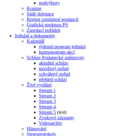
podvýbory
Komise
Stálé delegace
Registr oznámení poslanců
Grafická struktura PS
Zasedací pořádek
Jednání a dokumenty
Kalendář
týdenní program jednání
harmonogram akcí
Schůze Poslanecké sněmovny
aktuální schůze
navržený pořad
schválený pořad
přehled schůzí
Živé vysílání
Stream 1
Stream 2
Stream 3
Stream 4
Stream 5
(test)
Zvukové záznamy
Videoarchiv
Hlasování
Stenoprotokoly