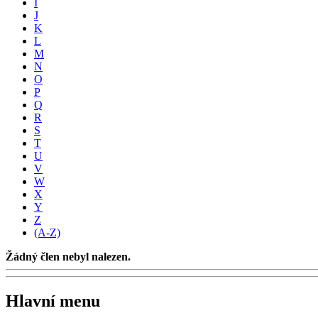
I
J
K
L
M
N
O
P
Q
R
S
T
U
V
W
X
Y
Z
(A-Z)
Žádný člen nebyl nalezen.
Hlavní menu