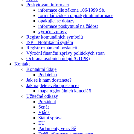
Poskytování informací
informace dle zákona 106/1999 Sb.
formulář žádosti o poskytnutí informace
opakující se dotazy
informace poskytnuté na žádost
výroční zprávy
Registr komunálních symbolů
ISP – Notifikační systém
Registr oznámení poslanců
Výroční finanční zprávy politických stran
Ochrana osobních údajů (GDPR)
Kontakt
Kontaktní údaje
Podatelna
Jak se k nám dostanete?
Jak najdete svého poslance?
mapa regionálních kanceláří
Užitečné odkazy
Prezident
Senát
Vláda
Státní správa
EU
Parlamenty ve světě
Další informace a organizace