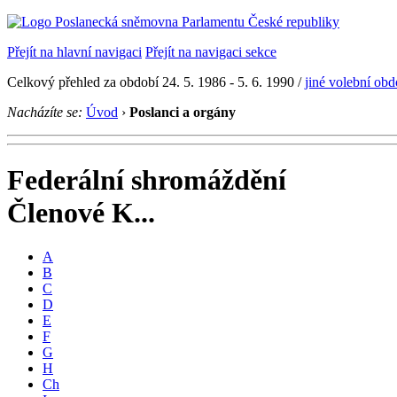
Přejít na hlavní navigaci
Přejít na navigaci sekce
Celkový přehled za období 24. 5. 1986 - 5. 6. 1990 /
jiné volební obd
Nacházíte se:
Úvod
›
Poslanci a orgány
Federální shromáždění
Členové K...
A
B
C
D
E
F
G
H
Ch