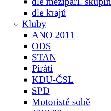
dle meziparl. skupin
dle krajů
Kluby
ANO 2011
ODS
STAN
Piráti
KDU-ČSL
SPD
Motoristé sobě