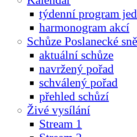
týdenní program je
harmonogram akcí
Schůze Poslanecké s
aktuální schůze
navržený pořad
schválený pořad
přehled schůzí
Živé vysílání
Stream 1