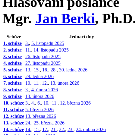
Hlasování poslance
Mgr.
Jan Berki
, Ph.D
Schůze
Jednací dny
1. schůze
3.
,
5. listopadu 2025
2. schůze
11.
,
14. listopadu 2025
3. schůze
26. listopadu 2025
4. schůze
27. listopadu 2025
5. schůze
13.
,
15.
,
16.
,
28.
,
30. ledna 2026
6. schůze
29. ledna 2026
7. schůze
10.
,
11.
,
12.
,
13. února 2026
8. schůze
3.
,
4. února 2026
9. schůze
13. února 2026
10. schůze
3.
,
4.
,
6.
,
10.
,
11.
,
12. března 2026
11. schůze
5. března 2026
12. schůze
13. března 2026
13. schůze
24.
,
25. března 2026
14. schůze
14.
,
15.
,
17.
,
21.
,
22.
,
23.
,
24. dubna 2026