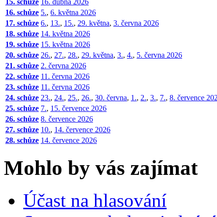
15. schůze
16. dubna 2026
16. schůze
5.
,
6. května 2026
17. schůze
6.
,
13.
,
15.
,
29. května
,
3. června 2026
18. schůze
14. května 2026
19. schůze
15. května 2026
20. schůze
26.
,
27.
,
28.
,
29. května
,
3.
,
4.
,
5. června 2026
21. schůze
2. června 2026
22. schůze
11. června 2026
23. schůze
11. června 2026
24. schůze
23.
,
24.
,
25.
,
26.
,
30. června
,
1.
,
2.
,
3.
,
7.
,
8. července 20
25. schůze
7.
,
15. července 2026
26. schůze
8. července 2026
27. schůze
10.
,
14. července 2026
28. schůze
14. července 2026
Mohlo by vás zajímat
Účast na hlasování