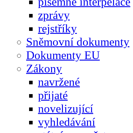
písemné interpelace
zprávy
rejstříky
Sněmovní dokumenty
Dokumenty EU
Zákony
navržené
přijaté
novelizující
vyhledávání