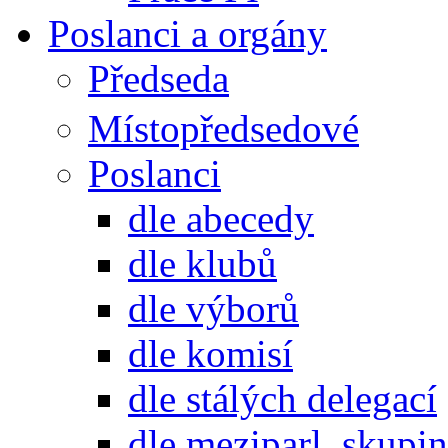
Poslanci a orgány
Předseda
Místopředsedové
Poslanci
dle abecedy
dle klubů
dle výborů
dle komisí
dle stálých delegací
dle meziparl. skupin