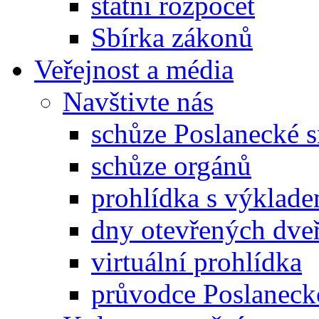
státní rozpočet
Sbírka zákonů
Veřejnost a média
Navštivte nás
schůze Poslanecké
schůze orgánů
prohlídka s výklad
dny otevřených dveř
virtuální prohlídka
průvodce Poslanec