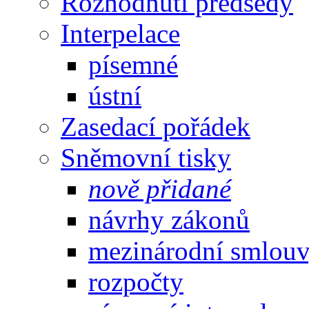
Rozhodnutí předsedy
Interpelace
písemné
ústní
Zasedací pořádek
Sněmovní tisky
nově přidané
návrhy zákonů
mezinárodní smlou
rozpočty