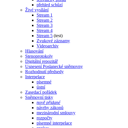
přehled schůzí
Živé vysílání
Stream 1
Stream 2
Stream 3
Stream 4
Stream 5
(test)
Zvukové záznamy
Videoarchiv
Hlasování
Stenoprotokoly
Digitální repozitář
Usnesení Poslanecké sněmovny
Rozhodnutí předsedy
Interpelace
písemné
ústní
Zasedací pořádek
Sněmovní tisky
nově přidané
návrhy zákonů
mezinárodní smlouvy
rozpočty
písemné interpelace