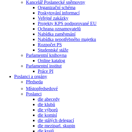
Kancelář Poslanecké sněmovny
Organizační schéma
Poskytování informací
Veřejné zakázky
Projekty KPS podporované EU
Ochrana oznamovatelů
Nabídka zaměstnání
Nabídka nepotřebného majetku
Rozpočet PS
Studentské stáže
Parlamentní knihovna
Online katalog
Parlamentní institut
Práce PI
Poslanci a orgány
Předseda
Místopředsedové
Poslanci
dle abecedy
dle klubů
dle výborů
dle komisí
dle stálých delegací
dle meziparl. skupin
dle krajů