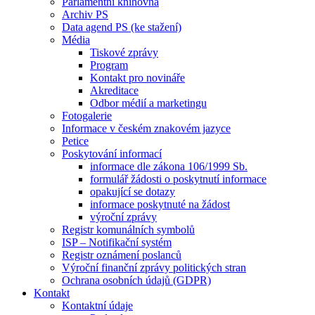
Parlamentní knihovna
Archiv PS
Data agend PS (ke stažení)
Média
Tiskové zprávy
Program
Kontakt pro novináře
Akreditace
Odbor médií a marketingu
Fotogalerie
Informace v českém znakovém jazyce
Petice
Poskytování informací
informace dle zákona 106/1999 Sb.
formulář žádosti o poskytnutí informace
opakující se dotazy
informace poskytnuté na žádost
výroční zprávy
Registr komunálních symbolů
ISP – Notifikační systém
Registr oznámení poslanců
Výroční finanční zprávy politických stran
Ochrana osobních údajů (GDPR)
Kontakt
Kontaktní údaje