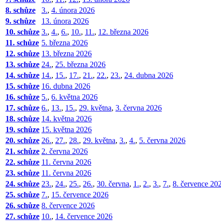
8. schůze
3.
,
4. února 2026
9. schůze
13. února 2026
10. schůze
3.
,
4.
,
6.
,
10.
,
11.
,
12. března 2026
11. schůze
5. března 2026
12. schůze
13. března 2026
13. schůze
24.
,
25. března 2026
14. schůze
14.
,
15.
,
17.
,
21.
,
22.
,
23.
,
24. dubna 2026
15. schůze
16. dubna 2026
16. schůze
5.
,
6. května 2026
17. schůze
6.
,
13.
,
15.
,
29. května
,
3. června 2026
18. schůze
14. května 2026
19. schůze
15. května 2026
20. schůze
26.
,
27.
,
28.
,
29. května
,
3.
,
4.
,
5. června 2026
21. schůze
2. června 2026
22. schůze
11. června 2026
23. schůze
11. června 2026
24. schůze
23.
,
24.
,
25.
,
26.
,
30. června
,
1.
,
2.
,
3.
,
7.
,
8. července 20
25. schůze
7.
,
15. července 2026
26. schůze
8. července 2026
27. schůze
10.
,
14. července 2026