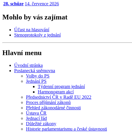
28. schůze
14. července 2026
Mohlo by vás zajímat
Účast na hlasování
Stenoprotokoly z jednání
Hlavní menu
Úvodní stránka
Poslanecká sněmovna
Volby do PS
Jednání PS
Týdenní program jednání
Harmonogram akcí
Předsednictví ČR v Radě EU 2022
Proces příjímání zákonů
Přehled zákonodárné činnosti
Ústava ČR
Jednací řád
Důležité zákony
Historie parlamentarismu a české ústavnosti