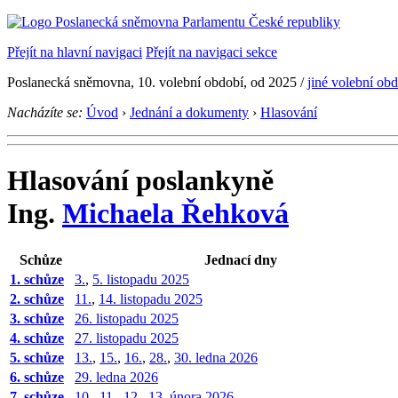
Přejít na hlavní navigaci
Přejít na navigaci sekce
Poslanecká sněmovna, 10. volební období, od 2025
/
jiné volební ob
Nacházíte se:
Úvod
›
Jednání a dokumenty
›
Hlasování
Hlasování poslankyně
Ing.
Michaela Řehková
Schůze
Jednací dny
1. schůze
3.
,
5. listopadu 2025
2. schůze
11.
,
14. listopadu 2025
3. schůze
26. listopadu 2025
4. schůze
27. listopadu 2025
5. schůze
13.
,
15.
,
16.
,
28.
,
30. ledna 2026
6. schůze
29. ledna 2026
7. schůze
10.
,
11.
,
12.
,
13. února 2026