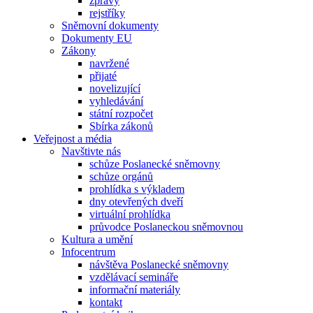
zprávy
rejstříky
Sněmovní dokumenty
Dokumenty EU
Zákony
navržené
přijaté
novelizující
vyhledávání
státní rozpočet
Sbírka zákonů
Veřejnost a média
Navštivte nás
schůze Poslanecké sněmovny
schůze orgánů
prohlídka s výkladem
dny otevřených dveří
virtuální prohlídka
průvodce Poslaneckou sněmovnou
Kultura a umění
Infocentrum
návštěva Poslanecké sněmovny
vzdělávací semináře
informační materiály
kontakt