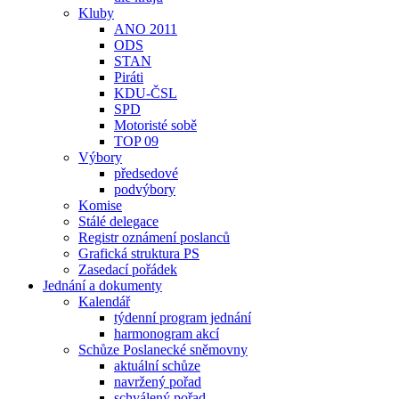
Kluby
ANO 2011
ODS
STAN
Piráti
KDU-ČSL
SPD
Motoristé sobě
TOP 09
Výbory
předsedové
podvýbory
Komise
Stálé delegace
Registr oznámení poslanců
Grafická struktura PS
Zasedací pořádek
Jednání a dokumenty
Kalendář
týdenní program jednání
harmonogram akcí
Schůze Poslanecké sněmovny
aktuální schůze
navržený pořad
schválený pořad