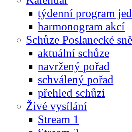
týdenní program je
harmonogram akcí
Schůze Poslanecké s
aktuální schůze
navržený pořad
schválený pořad
přehled schůzí
Živé vysílání
Stream 1