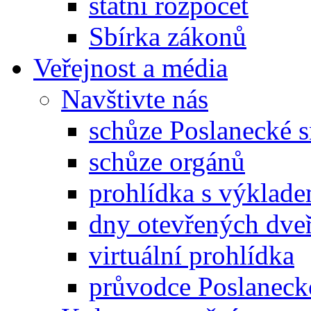
státní rozpočet
Sbírka zákonů
Veřejnost a média
Navštivte nás
schůze Poslanecké
schůze orgánů
prohlídka s výklad
dny otevřených dveř
virtuální prohlídka
průvodce Poslanec