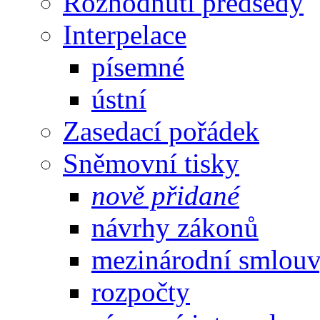
Rozhodnutí předsedy
Interpelace
písemné
ústní
Zasedací pořádek
Sněmovní tisky
nově přidané
návrhy zákonů
mezinárodní smlou
rozpočty