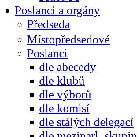
Poslanci a orgány
Předseda
Místopředsedové
Poslanci
dle abecedy
dle klubů
dle výborů
dle komisí
dle stálých delegací
dle meziparl. skupin