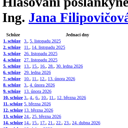
Hlasování poslankyn
Ing.
Jana Filipovičov
Schůze
Jednací dny
1. schůze
3.
,
5. listopadu 2025
2. schůze
11.
,
14. listopadu 2025
3. schůze
26. listopadu 2025
4. schůze
27. listopadu 2025
5. schůze
13.
,
15.
,
16.
,
28.
,
30. ledna 2026
6. schůze
29. ledna 2026
7. schůze
10.
,
11.
,
12.
,
13. února 2026
8. schůze
3.
,
4. února 2026
9. schůze
13. února 2026
10. schůze
3.
,
4.
,
6.
,
10.
,
11.
,
12. března 2026
11. schůze
5. března 2026
12. schůze
13. března 2026
13. schůze
24.
,
25. března 2026
14. schůze
14.
,
15.
,
17.
,
21.
,
22.
,
23.
,
24. dubna 2026