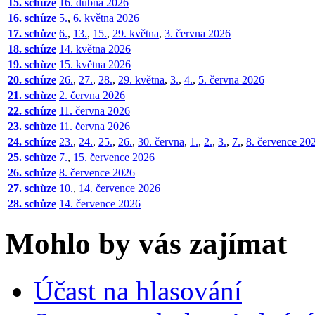
15. schůze
16. dubna 2026
16. schůze
5.
,
6. května 2026
17. schůze
6.
,
13.
,
15.
,
29. května
,
3. června 2026
18. schůze
14. května 2026
19. schůze
15. května 2026
20. schůze
26.
,
27.
,
28.
,
29. května
,
3.
,
4.
,
5. června 2026
21. schůze
2. června 2026
22. schůze
11. června 2026
23. schůze
11. června 2026
24. schůze
23.
,
24.
,
25.
,
26.
,
30. června
,
1.
,
2.
,
3.
,
7.
,
8. července 20
25. schůze
7.
,
15. července 2026
26. schůze
8. července 2026
27. schůze
10.
,
14. července 2026
28. schůze
14. července 2026
Mohlo by vás zajímat
Účast na hlasování