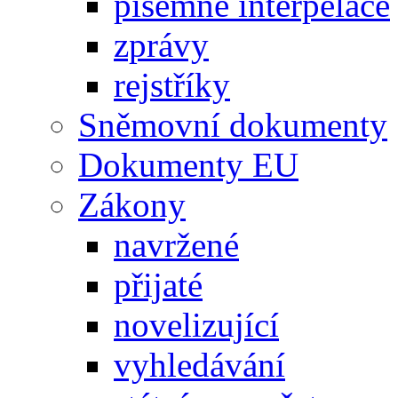
písemné interpelace
zprávy
rejstříky
Sněmovní dokumenty
Dokumenty EU
Zákony
navržené
přijaté
novelizující
vyhledávání