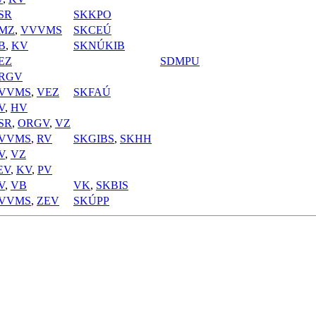
SR
SKKPO
MZ
,
VVVMS
SKCEÚ
B
,
KV
SKNÚKIB
EZ
SDMPU
RGV
VVMS
,
VEZ
SKFAÚ
V
,
HV
SR
,
ORGV
,
VZ
VVMS
,
RV
SKGIBS
,
SKHH
V
,
VZ
EV
,
KV
,
PV
V
,
VB
VK
,
SKBIS
VVMS
,
ZEV
SKÚPP