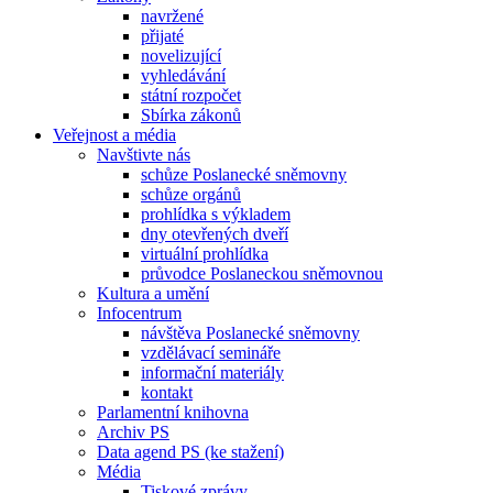
navržené
přijaté
novelizující
vyhledávání
státní rozpočet
Sbírka zákonů
Veřejnost a média
Navštivte nás
schůze Poslanecké sněmovny
schůze orgánů
prohlídka s výkladem
dny otevřených dveří
virtuální prohlídka
průvodce Poslaneckou sněmovnou
Kultura a umění
Infocentrum
návštěva Poslanecké sněmovny
vzdělávací semináře
informační materiály
kontakt
Parlamentní knihovna
Archiv PS
Data agend PS (ke stažení)
Média
Tiskové zprávy