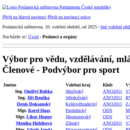
Přejít na hlavní navigaci
Přejít na navigaci sekce
Poslanecká sněmovna, 10. volební období, od 2025 /
jiné volební ob
Nacházíte se:
Úvod
›
Poslanci a orgány
Výbor pro vědu, vzdělávání, mlá
Členové - Podvýbor pro sport
Jméno
Volební kraj
Klub
V
Ing.
Ondřej Babka
Jihočeský
ANO2011
V
Ing.
Jiří Bouška
Středočeský
ANO2011
R
Denis Doksanský
Královéhradecký
ANO2011
Z
Mgr.
Karel Haas
Pardubický
ODS
M
Mgr.
Libor Hoppe
Jihomoravský
ODS
V
Monika Hubíková
Zlínský
ANO2011
V
Mgr.
Jakub Janda
Moravskoslezský
ODS
P