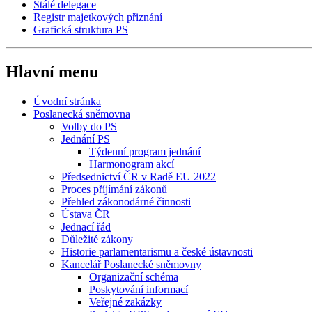
Stálé delegace
Registr majetkových přiznání
Grafická struktura PS
Hlavní menu
Úvodní stránka
Poslanecká sněmovna
Volby do PS
Jednání PS
Týdenní program jednání
Harmonogram akcí
Předsednictví ČR v Radě EU 2022
Proces příjímání zákonů
Přehled zákonodárné činnosti
Ústava ČR
Jednací řád
Důležité zákony
Historie parlamentarismu a české ústavnosti
Kancelář Poslanecké sněmovny
Organizační schéma
Poskytování informací
Veřejné zakázky