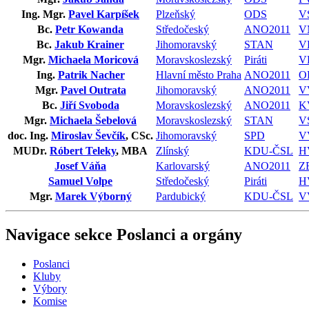
Ing. Mgr.
Pavel Karpíšek
Plzeňský
ODS
V
Bc.
Petr Kowanda
Středočeský
ANO2011
V
Bc.
Jakub Krainer
Jihomoravský
STAN
V
Mgr.
Michaela Moricová
Moravskoslezský
Piráti
V
Ing.
Patrik Nacher
Hlavní město Praha
ANO2011
O
Mgr.
Pavel Outrata
Jihomoravský
ANO2011
V
Bc.
Jiří Svoboda
Moravskoslezský
ANO2011
K
Mgr.
Michaela Šebelová
Moravskoslezský
STAN
V
doc. Ing.
Miroslav Ševčík
, CSc.
Jihomoravský
SPD
V
MUDr.
Róbert Teleky
, MBA
Zlínský
KDU-ČSL
H
Josef Váňa
Karlovarský
ANO2011
Z
Samuel Volpe
Středočeský
Piráti
H
Mgr.
Marek Výborný
Pardubický
KDU-ČSL
V
Navigace sekce
Poslanci a orgány
Poslanci
Kluby
Výbory
Komise