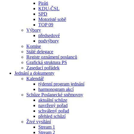
Piráti
KDU-ČSL
SPD
Motoristé sobě
TOP 09
Výbory
předsedové
podvýbory
Komise
Stálé delegace
Registr oznámení poslanců
Grafická struktura PS
Zasedací pořádek
Jednání a dokumenty
Kalendář
týdenní program jednání
harmonogram akcí
Schůze Poslanecké sněmovny
aktuální schůze
navržený pořad
schválený pořad
přehled schůzí
Živé vysílání
Stream 1
Stream 2