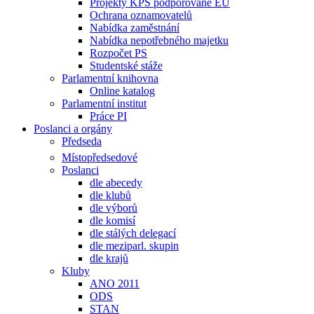
Projekty KPS podporované EU
Ochrana oznamovatelů
Nabídka zaměstnání
Nabídka nepotřebného majetku
Rozpočet PS
Studentské stáže
Parlamentní knihovna
Online katalog
Parlamentní institut
Práce PI
Poslanci a orgány
Předseda
Místopředsedové
Poslanci
dle abecedy
dle klubů
dle výborů
dle komisí
dle stálých delegací
dle meziparl. skupin
dle krajů
Kluby
ANO 2011
ODS
STAN