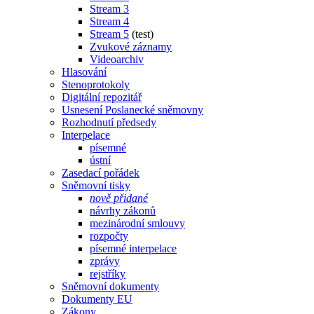
Stream 3
Stream 4
Stream 5
(test)
Zvukové záznamy
Videoarchiv
Hlasování
Stenoprotokoly
Digitální repozitář
Usnesení Poslanecké sněmovny
Rozhodnutí předsedy
Interpelace
písemné
ústní
Zasedací pořádek
Sněmovní tisky
nově přidané
návrhy zákonů
mezinárodní smlouvy
rozpočty
písemné interpelace
zprávy
rejstříky
Sněmovní dokumenty
Dokumenty EU
Zákony