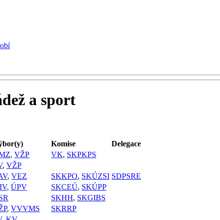
dobí
dež a sport
ýbor(y)
Komise
Delegace
MZ
,
VŽP
VK
,
SKPKPS
V
,
VŽP
AV
,
VEZ
SKKPO
,
SKÚZSI
SDPSRE
IV
,
ÚPV
SKCEÚ
,
SKÚPP
SR
SKHH
,
SKGIBS
ŽP
,
VVVMS
SKRRP
V
,
KV