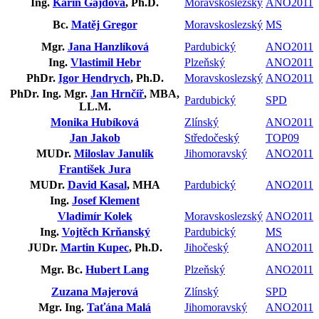
Ing.
Karin Gajdová
, Ph.D.
Moravskoslezský
ANO2011
Bc.
Matěj Gregor
Moravskoslezský
MS
Mgr.
Jana Hanzlíková
Pardubický
ANO2011
Ing.
Vlastimil Hebr
Plzeňský
ANO2011
PhDr.
Igor Hendrych
, Ph.D.
Moravskoslezský
ANO2011
PhDr. Ing. Mgr.
Jan Hrnčíř
, MBA,
Pardubický
SPD
LL.M.
Monika Hubíková
Zlínský
ANO2011
Jan Jakob
Středočeský
TOP09
MUDr.
Miloslav Janulík
Jihomoravský
ANO2011
František Jura
MUDr.
David Kasal
, MHA
Pardubický
ANO2011
Ing.
Josef Klement
Vladimír Kolek
Moravskoslezský
ANO2011
Ing.
Vojtěch Krňanský
Pardubický
MS
JUDr.
Martin Kupec
, Ph.D.
Jihočeský
ANO2011
Mgr. Bc.
Hubert Lang
Plzeňský
ANO2011
Zuzana Majerová
Zlínský
SPD
Mgr. Ing.
Taťána Malá
Jihomoravský
ANO2011