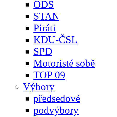
ODS
STAN
Piráti
KDU-ČSL
SPD
Motoristé sobě
TOP 09
Výbory
předsedové
podvýbory