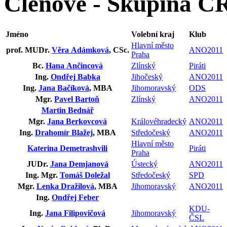
Členové - Skupina ČR
Jméno
Volební kraj
Klub
Hlavní město
prof. MUDr.
Věra Adámková
, CSc.
ANO2011
Praha
Bc.
Hana Ančincová
Zlínský
Piráti
Ing.
Ondřej Babka
Jihočeský
ANO2011
Ing.
Jana Bačíková
, MBA
Jihomoravský
ODS
Mgr.
Pavel Bartoň
Zlínský
ANO2011
Martin Bednář
Mgr.
Jana Berkovcová
Královéhradecký
ANO2011
Ing.
Drahomír Blažej
, MBA
Středočeský
ANO2011
Hlavní město
Katerina Demetrashvili
Piráti
Praha
JUDr.
Jana Demjanová
Ústecký
ANO2011
Ing. Mgr.
Tomáš Doležal
Středočeský
SPD
Mgr.
Lenka Dražilová
, MBA
Jihomoravský
ANO2011
Ing.
Ondřej Feber
KDU-
Ing.
Jana Filipovičová
Jihomoravský
ČSL