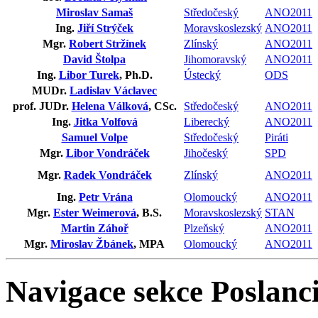
Miroslav Samaš
Středočeský
ANO2011
Ing.
Jiří Strýček
Moravskoslezský
ANO2011
Mgr.
Robert Stržínek
Zlínský
ANO2011
David Štolpa
Jihomoravský
ANO2011
Ing.
Libor Turek
, Ph.D.
Ústecký
ODS
MUDr.
Ladislav Václavec
prof. JUDr.
Helena Válková
, CSc.
Středočeský
ANO2011
Ing.
Jitka Volfová
Liberecký
ANO2011
Samuel Volpe
Středočeský
Piráti
Mgr.
Libor Vondráček
Jihočeský
SPD
Mgr.
Radek Vondráček
Zlínský
ANO2011
Ing.
Petr Vrána
Olomoucký
ANO2011
Mgr.
Ester Weimerová
, B.S.
Moravskoslezský
STAN
Martin Záhoř
Plzeňský
ANO2011
Mgr.
Miroslav Žbánek
, MPA
Olomoucký
ANO2011
Navigace sekce
Poslanci