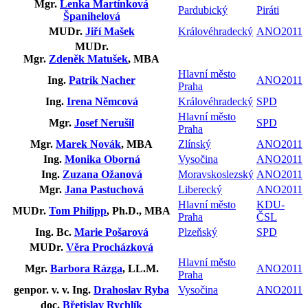
Mgr.
Lenka Martínková
Pardubický
Piráti
Španihelová
MUDr.
Jiří Mašek
Královéhradecký
ANO2011
MUDr.
Mgr.
Zdeněk Matušek
, MBA
Hlavní město
Ing.
Patrik Nacher
ANO2011
Praha
Ing.
Irena Němcová
Královéhradecký
SPD
Hlavní město
Mgr.
Josef Nerušil
SPD
Praha
Mgr.
Marek Novák
, MBA
Zlínský
ANO2011
Ing.
Monika Oborná
Vysočina
ANO2011
Ing.
Zuzana Ožanová
Moravskoslezský
ANO2011
Mgr.
Jana Pastuchová
Liberecký
ANO2011
Hlavní město
KDU-
MUDr.
Tom Philipp
, Ph.D., MBA
Praha
ČSL
Ing. Bc.
Marie Pošarová
Plzeňský
SPD
MUDr.
Věra Procházková
Hlavní město
Mgr.
Barbora Rázga
, LL.M.
ANO2011
Praha
genpor. v. v. Ing.
Drahoslav Ryba
Vysočina
ANO2011
doc.
Břetislav Rychlík