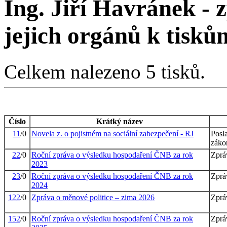
Ing. Jiří Havránek -
jejich orgánů k tisků
Celkem nalezeno 5 tisků.
Číslo
Krátký název
11
/0
Novela z. o pojistném na sociální zabezpečení - RJ
Posl
záko
22
/0
Roční zpráva o výsledku hospodaření ČNB za rok
Zpráv
2023
23
/0
Roční zpráva o výsledku hospodaření ČNB za rok
Zpráv
2024
122
/0
Zpráva o měnové politice – zima 2026
Zpráv
152
/0
Roční zpráva o výsledku hospodaření ČNB za rok
Zpráv