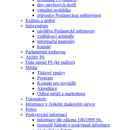
dny otevřených dveří
virtuální prohlídka
průvodce Poslaneckou sněmovnou
Kultura a umění
Infocentrum
návštěva Poslanecké sněmovny
vzdělávací semináře
informační materiály
kontakt
Parlamentní knihovna
Archiv PS
Data agend PS (ke stažení)
Média
Tiskové zprávy
Program
Kontakt pro novináře
Akreditace
Odbor médií a marketingu
Fotogalerie
Informace v českém znakovém jazyce
Petice
Poskytování informací
informace dle zákona 106/1999 Sb.
formulář žádosti o poskytnutí informace