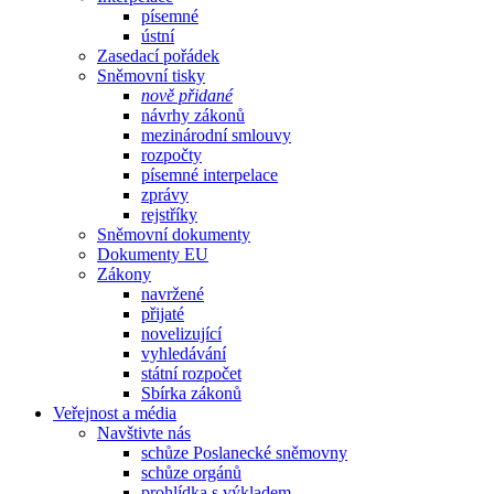
písemné
ústní
Zasedací pořádek
Sněmovní tisky
nově přidané
návrhy zákonů
mezinárodní smlouvy
rozpočty
písemné interpelace
zprávy
rejstříky
Sněmovní dokumenty
Dokumenty EU
Zákony
navržené
přijaté
novelizující
vyhledávání
státní rozpočet
Sbírka zákonů
Veřejnost a média
Navštivte nás
schůze Poslanecké sněmovny
schůze orgánů
prohlídka s výkladem