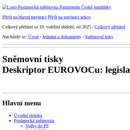
Přejít na hlavní navigaci
Přejít na navigaci sekce
Celkový přehled za 10. volební období, od 2025 /
Celkový přehled
Nacházíte se:
Úvod
›
Jednání a dokumenty
›
Sněmovní tisky
Sněmovní tisky
Deskriptor EUROVOCu: legisla
Hlavní menu
Úvodní stránka
Poslanecká sněmovna
Volby do PS