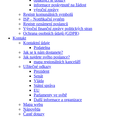
opakující se dotazy
informace poskytnuté na žádost
výroční zprávy
Registr komunálních symbolů
ISP – Notifikační systém
Registr oznámení poslanců
Výroční finanční zprávy politických stran
Ochrana osobních údajů (GDPR)
Kontakt
Kontaktní údaje
Podatelna
Jak se k nám dostanete?
Jak najdete svého poslance?
mapa regionálních kanceláří
Užitečné odkazy
Prezident
Senát
Vláda
Státní správa
EU
Parlamenty ve světě
Další informace a organizace
Mapa webu
Nápověda
Časté dotazy