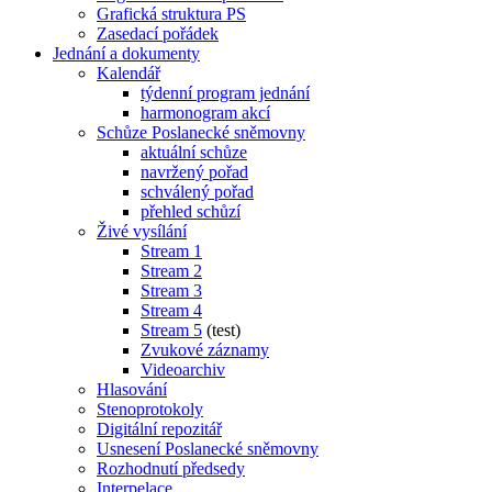
Grafická struktura PS
Zasedací pořádek
Jednání a dokumenty
Kalendář
týdenní program jednání
harmonogram akcí
Schůze Poslanecké sněmovny
aktuální schůze
navržený pořad
schválený pořad
přehled schůzí
Živé vysílání
Stream 1
Stream 2
Stream 3
Stream 4
Stream 5
(test)
Zvukové záznamy
Videoarchiv
Hlasování
Stenoprotokoly
Digitální repozitář
Usnesení Poslanecké sněmovny
Rozhodnutí předsedy
Interpelace