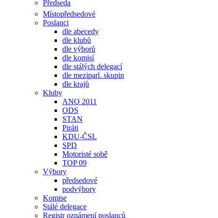
Předseda
Místopředsedové
Poslanci
dle abecedy
dle klubů
dle výborů
dle komisí
dle stálých delegací
dle meziparl. skupin
dle krajů
Kluby
ANO 2011
ODS
STAN
Piráti
KDU-ČSL
SPD
Motoristé sobě
TOP 09
Výbory
předsedové
podvýbory
Komise
Stálé delegace
Registr oznámení poslanců