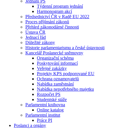
Jednání PS
Týdenní program jednání
Harmonogram akcí
Předsednictví ČR v Radě EU 2022
Proces příjímání zákonů
Přehled zákonodárné činnosti
Ústava ČR
Jednací řád
Důležité zákony
Historie parlamentarismu a české ústavnosti
Kancelář Poslanecké sněmovny
Organizační schéma
Poskytování informací
Veřejné zakázky
Projekty KPS podporované EU
Ochrana oznamovatelů
Nabídka zaměstnání
Nabídka nepotřebného majetku
Rozpočet PS
Studentské stáže
Parlamentní knihovna
Online katalog
Parlamentní institut
Práce PI
Poslanci a orgány