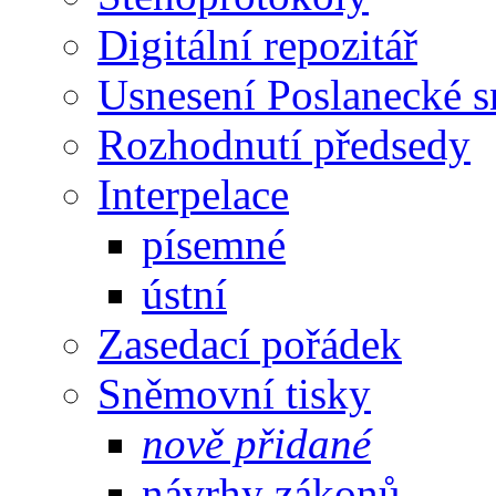
Digitální repozitář
Usnesení Poslanecké 
Rozhodnutí předsedy
Interpelace
písemné
ústní
Zasedací pořádek
Sněmovní tisky
nově přidané
návrhy zákonů