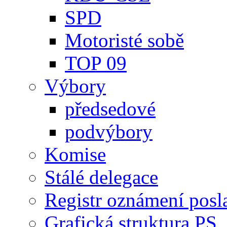
SPD
Motoristé sobě
TOP 09
Výbory
předsedové
podvýbory
Komise
Stálé delegace
Registr oznámení posl
Grafická struktura PS