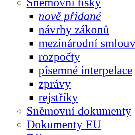
Sněmovní tisky
nově přidané
návrhy zákonů
mezinárodní smlou
rozpočty
písemné interpelace
zprávy
rejstříky
Sněmovní dokumenty
Dokumenty EU