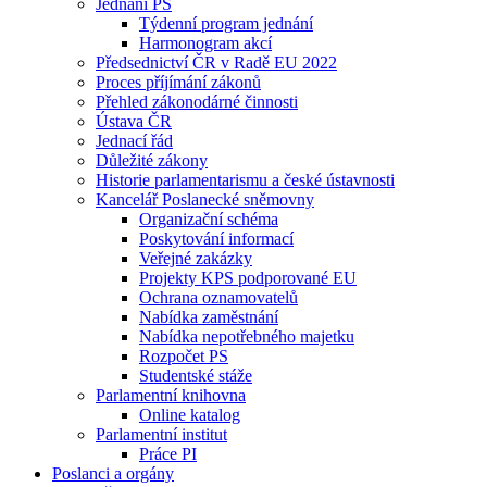
Jednání PS
Týdenní program jednání
Harmonogram akcí
Předsednictví ČR v Radě EU 2022
Proces příjímání zákonů
Přehled zákonodárné činnosti
Ústava ČR
Jednací řád
Důležité zákony
Historie parlamentarismu a české ústavnosti
Kancelář Poslanecké sněmovny
Organizační schéma
Poskytování informací
Veřejné zakázky
Projekty KPS podporované EU
Ochrana oznamovatelů
Nabídka zaměstnání
Nabídka nepotřebného majetku
Rozpočet PS
Studentské stáže
Parlamentní knihovna
Online katalog
Parlamentní institut
Práce PI
Poslanci a orgány