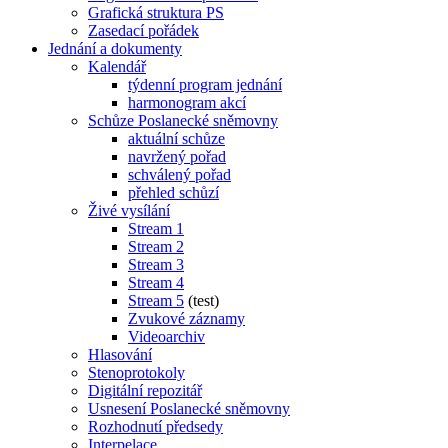
Grafická struktura PS
Zasedací pořádek
Jednání a dokumenty
Kalendář
týdenní program jednání
harmonogram akcí
Schůze Poslanecké sněmovny
aktuální schůze
navržený pořad
schválený pořad
přehled schůzí
Živé vysílání
Stream 1
Stream 2
Stream 3
Stream 4
Stream 5
(test)
Zvukové záznamy
Videoarchiv
Hlasování
Stenoprotokoly
Digitální repozitář
Usnesení Poslanecké sněmovny
Rozhodnutí předsedy
Interpelace