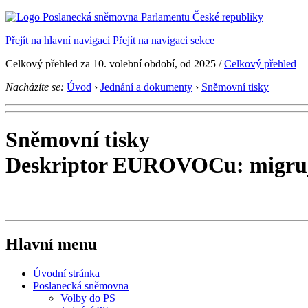
Přejít na hlavní navigaci
Přejít na navigaci sekce
Celkový přehled za 10. volební období, od 2025 /
Celkový přehled
Nacházíte se:
Úvod
›
Jednání a dokumenty
›
Sněmovní tisky
Sněmovní tisky
Deskriptor EUROVOCu: migruj
Hlavní menu
Úvodní stránka
Poslanecká sněmovna
Volby do PS