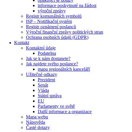
opakující se dotazy
informace poskytnuté na žádost
výroční zprávy
Registr komunálních symbolů
ISP – Notifikační systém
Registr oznámení poslanců
Výroční finanční zprávy politických stran
Ochrana osobních údajů (GDPR)
Kontakt
Kontaktní údaje
Podatelna
Jak se k nám dostanete?
Jak najdete svého poslance?
mapa regionálních kanceláří
Užitečné odkazy
Prezident
Senát
Vláda
Státní správa
EU
Parlamenty ve světě
Další informace a organizace
Mapa webu
Nápověda
Časté dotazy