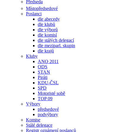
Předseda
Místopředsedové
Poslanci
dle abecedy
dle klubů
dle výborů
dle komisí
dle stálých delegací
dle meziparl. skupin
dle krajů
Kluby
ANO 2011
ODS
STAN
Piráti
KDU-ČSL
SPD
Motoristé sobě
TOP 09
Výbory
předsedové
podvýbory
Komise
Stálé delegace
Registr oznámení poslanců