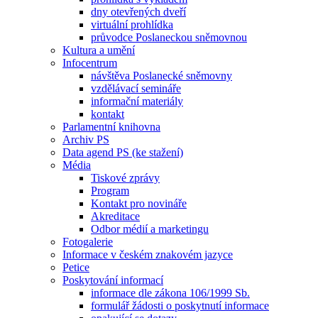
dny otevřených dveří
virtuální prohlídka
průvodce Poslaneckou sněmovnou
Kultura a umění
Infocentrum
návštěva Poslanecké sněmovny
vzdělávací semináře
informační materiály
kontakt
Parlamentní knihovna
Archiv PS
Data agend PS (ke stažení)
Média
Tiskové zprávy
Program
Kontakt pro novináře
Akreditace
Odbor médií a marketingu
Fotogalerie
Informace v českém znakovém jazyce
Petice
Poskytování informací
informace dle zákona 106/1999 Sb.
formulář žádosti o poskytnutí informace