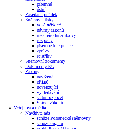
písemné
ústní
Zasedací pořádek
Sněmovní tisky
nově přidané
návrhy zákonů
mezinárodní smlouvy
rozpočty
písemné interpelace
zprávy
rejstříky
Sněmovní dokumenty
Dokumenty EU
Zákony
navržené
přijaté
novelizující
vyhledávání
státní rozpočet
Sbírka zákonů
Veřejnost a média
Navštivte nás
schůze Poslanecké sněmovny
schůze orgánů
prohlídka s výkladem